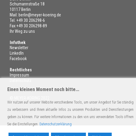
Schumannstraße 18
10117 Berlin
Mail:
berlin@meyer-koering.de
Tel.
+49 30 206298-6
Fax +49 30 206298-89
Ihr Weg zu uns
Infothek
Newsletter
LinkedIn
Facebook
Rechtliches
Impressum
Datenschutz
Einen kleinen Moment noch bitte...
© MEYER-KÖRING 2022
Wir nutzen auf unserer Website verschiedene Tools, um unser Angebot für Sie ständig
zu verbessern und Ihnen aktuelle Infos zu unseren Produkten und Dienstleistungen
geben zu können. Für weitere Informationen zu den von uns verwendeten Tools öffnen
Sie die Einstellungen.
Datenschutzerklärung