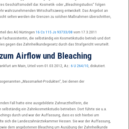
zes Geschäftsmodell dar. Kosmetik- oder „Bleachingstudios“ folgen
hr wahrzunehmenden Wirtschaftszweig entwickelt. Das Angebot an
h nicht selten werden die Grenzen zu solchen Maßnahmen überschritten,
urteil des AG Nürtingen
16 Cs 115 Js 93733/08
vom 17.3.2011
 Fachassistentin, die selbständig ein Kosmetikstudio betrieb und dort
es gegen das Zahnheilkundegesetz durch das Strafgericht verurteilt.
t zum Airflow und Bleaching
ankfurt am Main, Urteil vom 01.03.2012, Az.:
6 U 264/10
, diskutiert.
t sogenannten „Massmarket-Produkten“, bei denen der
enden Fall hatte eine ausgebildete Zahnarzthelferin, die
h selbständig ein Zahnkosmetikstudio betrieben. Dort führte sie u.a.
hings durch und war der Auffassung, dass es sich hierbei um
e sich die Landeszahnärztekammer Hessen. Sie war der Auffassung,
g sowie dem angebotenen Bleaching um Ausübung der Zahnheilkunde