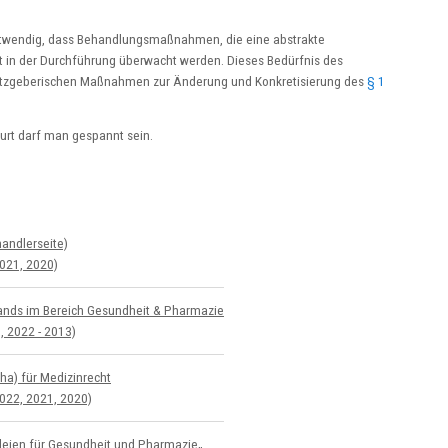
otwendig, dass Behandlungsmaßnahmen, die eine abstrakte
 in der Durchführung überwacht werden. Dieses Bedürfnis des
setzgeberischen Maßnahmen zur Änderung und Konkretisierung des
§ 1
rt darf man gespannt sein.
and­ler­seite)
021, 2020)
­lands im Bereich Gesundheit & Pharmazie
, 2022 - 2013)
ha) für Medizinrecht
022, 2021, 2020)
zleien für Gesundheit und Pharmazie„