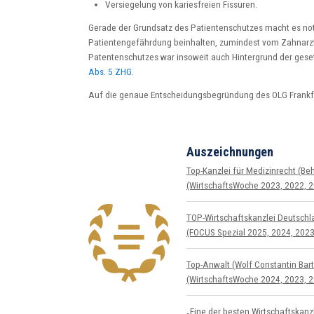
Versiegelung von kariesfreien Fissuren.
Gerade der Grundsatz des Patientenschutzes macht es n
Patientengefährdung beinhalten, zumindest vom Zahnarzt
Patentenschutzes war insoweit auch Hintergrund der ge
Abs. 5 ZHG
.
Auf die genaue Entscheidungsbegründung des OLG Frankfu
Auszeichnungen
Top-Kanzlei für Medizin­recht (Beh
(WirtschaftsWoche 2023, 2022, 2
TOP-Wirtschafts­kanzlei Deutsch
(FOCUS Spezial 2025, 2024, 2023
Top-Anwalt (Wolf Constantin Bart
(WirtschaftsWoche 2024, 2023, 2
„Eine der besten Wirtschaftskan