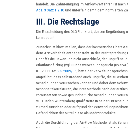
handelt. Die Zahnreinigung im Airflow-Verfahren ist nac
Abs. 3 Satz 1 ZHG
und unterfällt damit dem normierten Za
III. Die Rechtslage
Die Entscheidung des OLG Frankfurt, dessen Begründung noc
konsequent.
Zunächst ist klarzustellen, dass der kosmetische Charakt
dem Arztvorbehalt entgegensteht. In der Rechtsprechung i
Eingriffs die Bewertung nicht ausschließt, der Eingriff se
erlaubnispflichtig (vgl. Bundesverwaltungsgericht (BVerw
01. 2008, Az:
9 S 2089/06
, hatte der Verwaltungsgerichts
angeführt, dass selbstredend auch Eingriffe, die zu äst
Schädigungen verursachen können und daher dem Schutzzw
Schönheitskorrekturen, die ihrer Methode nach der ärztl
voraussetzen sowie gesundheitliche Schädigungen verursac
VGH Baden Württemberg qualifizierte in seiner Entscheid
zu medizinischen oder aufgrund der Verwendungsindikati
Gefährlichkeit der Mittel diese als Medizinprodukte.
Auch die Durchführung der Air-Flow Methode ist als Behan