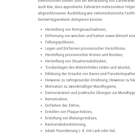
Erkenntnissen basiert und der Behandlung von Zahnkrank
auch klar, dass approbierte Zahnärzte insbesondere folgen
abgeschlossener Ausbildung wie zahnmedizinische Fachhelf
Dental-Hygienikerin delegieren können:
Herstellung von Röntgenaufnahmen,
Entfernung von weichen und harten sowie klinisch err
Füllungspolituren,
Legen und Entfernen provisorischer Verschlüsse,
Herstellung provisorischer Kronen und Brücken,
Herstellung von Situationsabdrücken,
Trockenlegen des Arbeitsfeldes relativ und absolut,
Erklärung der Ursache von Karies und Parodontopathi
Hinweise zu zahngesunder Ernährung, Hinweise zu h
Motivation zu zweckmäßiger Mundhygiene,
Demonstration und praktische Übungen zur Mundhygi
Remotivation,
Einfärben der Zähne,
Erstellen von Plaque-Indizes,
Erstellung von Blutungs-Indizes,
Kariesrisikobestimmung,
lokale Fluoridierung z. B. mit Lack oder Gel,