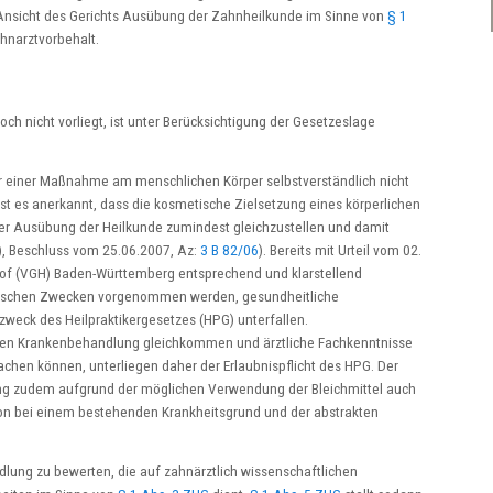
h Ansicht des Gerichts Ausübung der Zahnheilkunde im Sinne von
§ 1
hnarztvorbehalt.
h nicht vorliegt, ist unter Berücksichtigung der Gesetzeslage
er einer Maßnahme am menschlichen Körper selbstverständlich nicht
st es anerkannt, dass die kosmetische Zielsetzung eines körperlichen
i der Ausübung der Heilkunde zumindest gleichzustellen und damit
G), Beschluss vom 25.06.2007, Az:
3 B 82/06
). Bereits mit Urteil vom 02.
hof (VGH) Baden-Württemberg entsprechend und klarstellend
hetischen Zwecken vorgenommen werden, gesundheitliche
eck des Heilpraktikergesetzes (HPG) unterfallen.
ichen Krankenbehandlung gleichkommen und ärztliche Fachkenntnisse
hen können, unterliegen daher der Erlaubnispflicht des HPG. Der
ung zudem aufgrund der möglichen Verwendung der Bleichmittel auch
on bei einem bestehenden Krankheitsgrund und der abstrakten
dlung zu bewerten, die auf zahnärztlich wissenschaftlichen