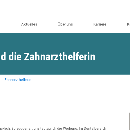
m
Aktuelles
Über uns
Karriere
K
d die Zahnarzthelferin
die Zahnarzthelferin
cklich. So suggeriert uns tagtäglich die Werbung. Im Dentalbereich