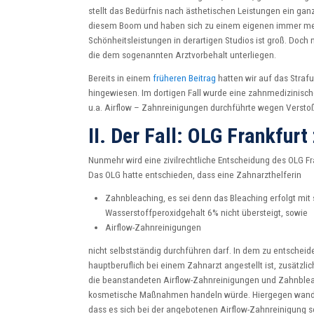
stellt das Bedürfnis nach ästhetischen Leistungen ein gan
diesem Boom und haben sich zu einem eigenen immer me
Schönheitsleistungen in derartigen Studios ist groß. Doc
die dem sogenannten Arztvorbehalt unterliegen.
Bereits in einem
früheren Beitrag
hatten wir auf das Straf
hingewiesen. Im dortigen Fall wurde eine zahnmedizinische
u.a. Airflow – Zahnreinigungen durchführte wegen Verstoß
II. Der Fall: OLG Frankfur
Nunmehr wird eine zivilrechtliche Entscheidung des OLG Fr
Das OLG hatte entschieden, dass eine Zahnarzthelferin
Zahnbleaching, es sei denn das Bleaching erfolgt mi
Wasserstoffperoxidgehalt 6% nicht übersteigt, sowie
Airflow-Zahnreinigungen
nicht selbstständig durchführen darf. In dem zu entscheid
hauptberuflich bei einem Zahnarzt angestellt ist, zusätzlic
die beanstandeten Airflow-Zahnreinigungen und Zahnbleac
kosmetische Maßnahmen handeln würde. Hiergegen wandt
dass es sich bei der angebotenen Airflow-Zahnreinigun