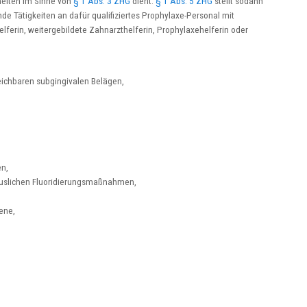
heiten im Sinne von
§ 1 Abs. 3 ZHG
dient.
§ 1 Abs. 5 ZHG
stellt sodann
de Tätigkeiten an dafür qualifiziertes Prophylaxe-Personal mit
erin, weitergebildete Zahnarzthelferin, Prophylaxehelferin oder
eichbaren subgingivalen Belägen,
en,
äuslichen Fluoridierungsmaßnahmen,
ene,