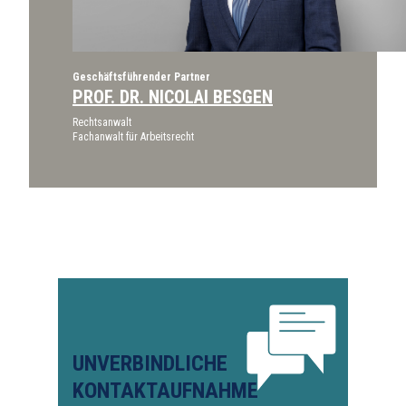
Geschäftsführender Partner
PROF. DR. NICOLAI BESGEN
Rechtsanwalt
Fachanwalt für Arbeitsrecht
UNVERBINDLICHE
KONTAKTAUFNAHME