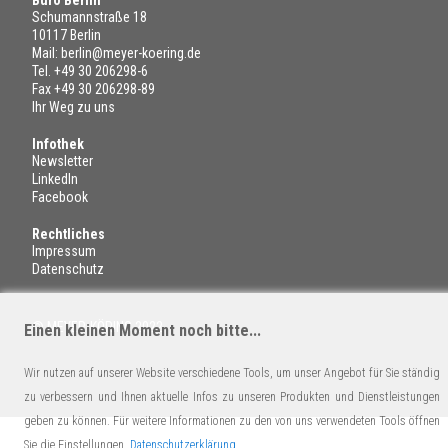
Schumannstraße 18
10117 Berlin
Mail:
berlin@meyer-koering.de
Tel.
+49 30 206298-6
Fax +49 30 206298-89
Ihr Weg zu uns
Infothek
Newsletter
LinkedIn
Facebook
Rechtliches
Impressum
Datenschutz
© MEYER-KÖRING 2022
Einen kleinen Moment noch bitte...
Wir nutzen auf unserer Website verschiedene Tools, um unser Angebot für Sie ständig
zu verbessern und Ihnen aktuelle Infos zu unseren Produkten und Dienstleistungen
geben zu können. Für weitere Informationen zu den von uns verwendeten Tools öffnen
Sie die Einstellungen.
Datenschutzerklärung