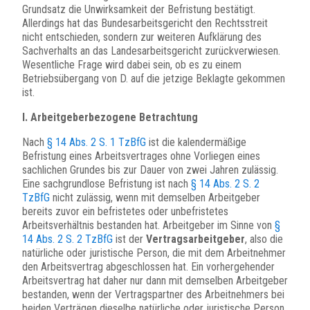
Grundsatz die Unwirksamkeit der Befristung bestätigt.
Allerdings hat das Bundesarbeitsgericht den Rechtsstreit
nicht entschieden, sondern zur weiteren Aufklärung des
Sachverhalts an das Landesarbeitsgericht zurückverwiesen.
Wesentliche Frage wird dabei sein, ob es zu einem
Betriebsübergang von D. auf die jetzige Beklagte gekommen
ist.
I. Arbeitgeberbezogene Betrachtung
Nach
§ 14 Abs. 2 S. 1 TzBfG
ist die kalendermäßige
Befristung eines Arbeitsvertrages ohne Vorliegen eines
sachlichen Grundes bis zur Dauer von zwei Jahren zulässig.
Eine sachgrundlose Befristung ist nach
§ 14 Abs. 2 S. 2
TzBfG
nicht zulässig, wenn mit demselben Arbeitgeber
bereits zuvor ein befristetes oder unbefristetes
Arbeitsverhältnis bestanden hat. Arbeitgeber im Sinne von
§
14 Abs. 2 S. 2 TzBfG
ist der
Vertragsarbeitgeber
, also die
natürliche oder juristische Person, die mit dem Arbeitnehmer
den Arbeitsvertrag abgeschlossen hat. Ein vorhergehender
Arbeitsvertrag hat daher nur dann mit demselben Arbeitgeber
bestanden, wenn der Vertragspartner des Arbeitnehmers bei
beiden Verträgen dieselbe natürliche oder juristische Person