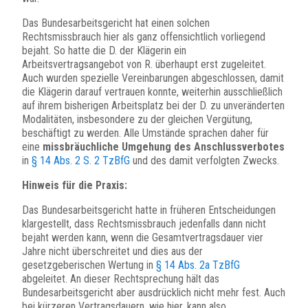
Das Bundesarbeitsgericht hat einen solchen
Rechtsmissbrauch hier als ganz offensichtlich vorliegend
bejaht. So hatte die D. der Klägerin ein
Arbeitsvertragsangebot von R. überhaupt erst zugeleitet.
Auch wurden spezielle Vereinbarungen abgeschlossen, damit
die Klägerin darauf vertrauen konnte, weiterhin ausschließlich
auf ihrem bisherigen Arbeitsplatz bei der D. zu unveränderten
Modalitäten, insbesondere zu der gleichen Vergütung,
beschäftigt zu werden. Alle Umstände sprachen daher für
eine
missbräuchliche Umgehung des Anschlussverbotes
in
§ 14 Abs. 2 S. 2 TzBfG
und des damit verfolgten Zwecks.
Hinweis für die Praxis:
Das Bundesarbeitsgericht hatte in früheren Entscheidungen
klargestellt, dass Rechtsmissbrauch jedenfalls dann nicht
bejaht werden kann, wenn die Gesamtvertragsdauer vier
Jahre nicht überschreitet und dies aus der
gesetzgeberischen Wertung in
§ 14 Abs. 2a TzBfG
abgeleitet. An dieser Rechtsprechung hält das
Bundesarbeitsgericht aber ausdrücklich nicht mehr fest. Auch
bei kürzeren Vertragsdauern, wie hier, kann also