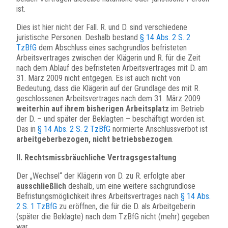
ist.
Dies ist hier nicht der Fall. R. und D. sind verschiedene
juristische Personen. Deshalb bestand
§ 14 Abs. 2 S. 2
TzBfG
dem Abschluss eines sachgrundlos befristeten
Arbeitsvertrages zwischen der Klägerin und R. für die Zeit
nach dem Ablauf des befristeten Arbeitsvertrages mit D. am
31. März 2009 nicht entgegen. Es ist auch nicht von
Bedeutung, dass die Klägerin auf der Grundlage des mit R.
geschlossenen Arbeitsvertrages nach dem 31. März 2009
weiterhin auf ihrem bisherigen Arbeitsplatz
im Betrieb
der D. – und später der Beklagten – beschäftigt worden ist.
Das in
§ 14 Abs. 2 S. 2 TzBfG
normierte Anschlussverbot ist
arbeitgeberbezogen, nicht betriebsbezogen
.
II. Rechtsmissbräuchliche Vertragsgestaltung
Der „Wechsel“ der Klägerin von D. zu R. erfolgte aber
ausschließlich
deshalb, um eine weitere sachgrundlose
Befristungsmöglichkeit ihres Arbeitsvertrages nach
§ 14 Abs.
2 S. 1 TzBfG
zu eröffnen, die für die D. als Arbeitgeberin
(später die Beklagte) nach dem TzBfG nicht (mehr) gegeben
war.