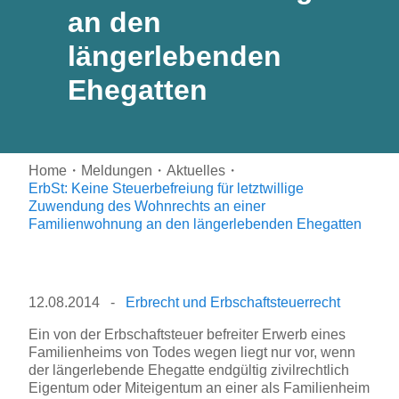
an den
längerlebenden
Ehegatten
Home
・
Meldungen
・
Aktuelles
・
ErbSt: Keine Steuerbefreiung für letztwillige
Zuwendung des Wohnrechts an einer
Familienwohnung an den längerlebenden Ehegatten
12.08.2014
-
Erbrecht und Erbschaftsteuerrecht
Ein von der Erbschaftsteuer befreiter Erwerb eines
Familienheims von Todes wegen liegt nur vor, wenn
der längerlebende Ehegatte endgültig zivilrechtlich
Eigentum oder Miteigentum an einer als Familienheim