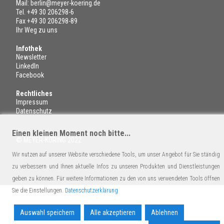
Mail:
berlin@meyer-koering.de
Tel.
+49 30 206298-6
Fax +49 30 206298-89
Ihr Weg zu uns
Infothek
Newsletter
LinkedIn
Facebook
Rechtliches
Impressum
Datenschutz
Einen kleinen Moment noch bitte...
© MEYER-KÖRING 2022
Wir nutzen auf unserer Website verschiedene Tools, um unser Angebot für Sie ständig
zu verbessern und Ihnen aktuelle Infos zu unseren Produkten und Dienstleistungen
geben zu können. Für weitere Informationen zu den von uns verwendeten Tools öffnen
Sie die Einstellungen.
Datenschutzerklärung
Auswahl speichern
Alle akzeptieren
Ablehnen