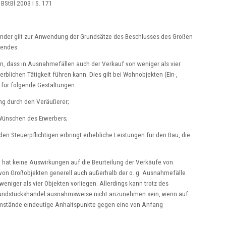
 BStBl 2003 I S. 171
nder gilt zur Anwendung der Grundsätze des Beschlusses des Großen
gendes:
en, dass in Ausnahmefällen auch der Verkauf von weniger als vier
erblichen Tätigkeit führen kann. Dies gilt bei Wohnobjekten (Ein-,
für folgende Gestaltungen:
g durch den Veräußerer;
nschen des Erwerbers;
euerpflichtigen erbringt erhebliche Leistungen für den Bau, die
hat keine Auswirkungen auf die Beurteilung der Verkäufe von
von Großobjekten generell auch außerhalb der o. g. Ausnahmefälle
niger als vier Objekten vorliegen. Allerdings kann trotz des
 Grundstückshandel ausnahmsweise nicht anzunehmen sein, wenn auf
Umstände eindeutige Anhaltspunkte gegen eine von Anfang