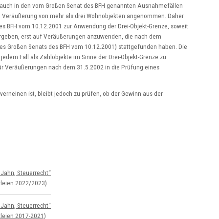
g auch in den vom Großen Senat des BFH genannten Ausnahmefällen
und Veräußerung von mehr als drei Wohnobjekten angenommen. Daher
es BFH vom 10.12.2001 zur Anwendung der Drei-Objekt-Grenze, soweit
n ergeben, erst auf Veräußerungen anzuwenden, die nach dem
des Großen Senats des BFH vom 10.12.2001) stattgefunden haben. Die
jedem Fall als Zählobjekte im Sinne der Drei-Objekt-Grenze zu
ür Veräußerungen nach dem 31.5.2002 in die Prüfung eines
verneinen ist, bleibt jedoch zu prüfen, ob der Gewinn aus der
Jahn, Steuer­recht“
­leien 2022/2023)
Jahn, Steuer­recht“
­leien 2017-2021)