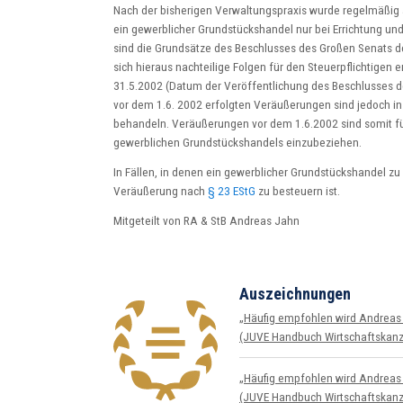
Nach der bisherigen Verwaltungspraxis wurde regelmäßi
ein gewerblicher Grundstückshandel nur bei Errichtung 
sind die Grundsätze des Beschlusses des Großen Senats d
sich hieraus nachteilige Folgen für den Steuerpflichtige
31.5.2002 (Datum der Veröffentlichung des Beschlusses 
vor dem 1.6. 2002 erfolgten Veräußerungen sind jedoch in 
behandeln. Veräußerungen vor dem 1.6.2002 sind somit f
gewerblichen Grundstückshandels einzubeziehen.
In Fällen, in denen ein gewerblicher Grundstückshandel zu 
Veräußerung nach
§ 23 EStG
zu besteuern ist.
Mitgeteilt von RA & StB Andreas Jahn
Auszeichnungen
„Häufig empfohlen wird Andreas 
(JUVE Handbuch Wirtschafts­kanz
„Häufig empfohlen wird Andreas 
(JUVE Handbuch Wirtschafts­kanz