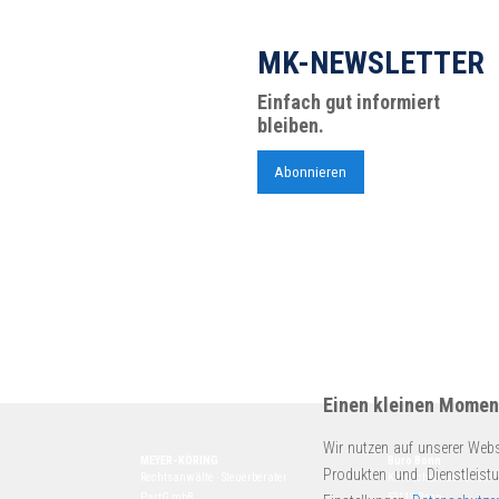
MK-NEWSLETTER
Einfach gut informiert
bleiben.
Abonnieren
Einen kleinen Moment
Wir nutzen auf unserer Webs
MEYER-KÖRING
Büro Bonn
Produkten und Dienstleist
Rechtsanwälte · Steuerberater
Kurt-Schumacher-Str. 
PartG mbB
53113 Bonn