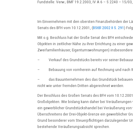
Fundstelle: Verw.; BMF 19.2.2003, IV A 6 – S 2240 – 15/03,
Im Einvernehmen mit den obersten Finanzbehörden der Lä
Senats des BFH vom 10.12.2001, (
BStBl 2002 II S. 291
) Fol
Mit o.g. Beschluss hat der Große Senat des BFH entschied
Objekten in zeitlicher Nähe zu ihrer Errichtung zu einer gew
Zweifamilienhäuser, Eigentumswohnungen) insbesondere 
– Verkauf des Grundstücks bereits vor seiner Bebauun
– Bebauung von vornherein auf Rechnung und nach Wü
– das Bauunternehmen des das Grundstück bebauenden St
nicht wie unter fremden Dritten abgerechnet werden.
Der Beschluss des Großen Senats des BFH vom 10.12.2001 
Großobjekten. Wie bislang kann daher bei Veräußerungen 
ein gewerblicher Grundstückshandel bei Veräußerung von we
Überschreitens der Drei-Objekt-Grenze ein gewerblicher
Grund besonderer vom Steuerpflichtigen darzulegender 
bestehende Veräußerungsabsicht sprechen.