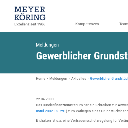
Kompetenzen
Tea
Meldungen
Gewerblicher Grundst
Home
・
Meldungen
・
Aktuelles
・
Gewerblicher Grundstüc
22.04.2003
Das Bundesfinanzministerium hat ein Schreiben zur Anwe
BStBl 2002 II S. 291
) zum Vorliegen eines Grundstückshand
Enthalten ist u.a. eine Vertrauensschutzregelung für Veräuß