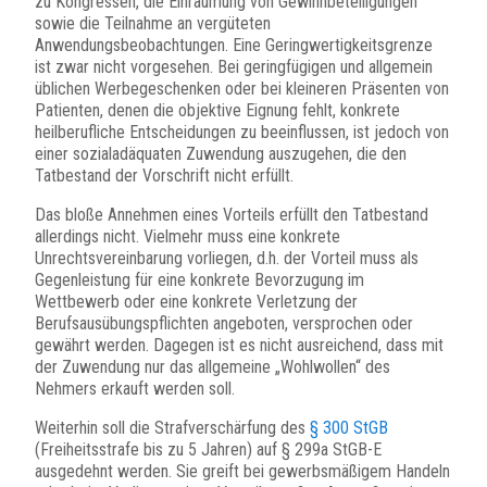
zu Kongressen, die Einräumung von Gewinnbeteiligungen
sowie die Teilnahme an vergüteten
Anwendungsbeobachtungen. Eine Geringwertigkeitsgrenze
ist zwar nicht vorgesehen. Bei geringfügigen und allgemein
üblichen Werbegeschenken oder bei kleineren Präsenten von
Patienten, denen die objektive Eignung fehlt, konkrete
heilberufliche Entscheidungen zu beeinflussen, ist jedoch von
einer sozialadäquaten Zuwendung auszugehen, die den
Tatbestand der Vorschrift nicht erfüllt.
Das bloße Annehmen eines Vorteils erfüllt den Tatbestand
allerdings nicht. Vielmehr muss eine konkrete
Unrechtsvereinbarung vorliegen, d.h. der Vorteil muss als
Gegenleistung für eine konkrete Bevorzugung im
Wettbewerb oder eine konkrete Verletzung der
Berufsausübungspflichten angeboten, versprochen oder
gewährt werden. Dagegen ist es nicht ausreichend, dass mit
der Zuwendung nur das allgemeine „Wohlwollen“ des
Nehmers erkauft werden soll.
Weiterhin soll die Strafverschärfung des
§ 300 StGB
(Freiheitsstrafe bis zu 5 Jahren) auf § 299a StGB-E
ausgedehnt werden. Sie greift bei gewerbsmäßigem Handeln