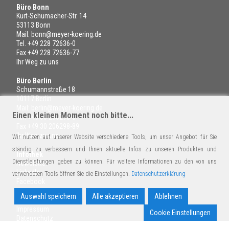
Büro Bonn
Kurt-Schumacher-Str. 14
53113 Bonn
Mail:
bonn@meyer-koering.de
Tel.
+49 228 72636-0
Fax +49 228 72636-77
Ihr Weg zu uns
Büro Berlin
Schumannstraße 18
10117 Berlin
Mail:
berlin@meyer-koering.de
Einen kleinen Moment noch bitte...
Tel.
+49 30 206298-6
Fax +49 30 206298-89
Ihr Weg zu uns
Wir nutzen auf unserer Website verschiedene Tools, um unser Angebot für Sie
ständig zu verbessern und Ihnen aktuelle Infos zu unseren Produkten und
Infothek
Dienstleistungen geben zu können. Für weitere Informationen zu den von uns
Newsletter
LinkedIn
verwendeten Tools öffnen Sie die Einstellungen.
Datenschutzerklärung
Facebook
Auswahl speichern
Alle akzeptieren
Ablehnen
Rechtliches
Impressum
Cookie Einstellungen
Datenschutz