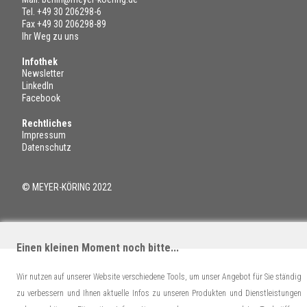
Tel.
+49 30 206298-6
Fax +49 30 206298-89
Ihr Weg zu uns
Infothek
Newsletter
LinkedIn
Facebook
Rechtliches
Impressum
Datenschutz
© MEYER-KÖRING 2022
Einen kleinen Moment noch bitte...
Wir nutzen auf unserer Website verschiedene Tools, um unser Angebot für Sie ständig
zu verbessern und Ihnen aktuelle Infos zu unseren Produkten und Dienstleistungen