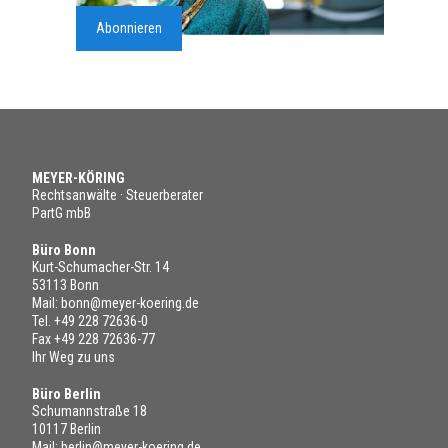
Abonnieren
MEYER-KÖRING
Rechtsanwälte · Steuerberater
PartG mbB
Büro Bonn
Kurt-Schumacher-Str. 14
53113 Bonn
Mail:
bonn@meyer-koering.de
Tel.
+49 228 72636-0
Fax +49 228 72636-77
Ihr Weg zu uns
Büro Berlin
Schumannstraße 18
10117 Berlin
Mail:
berlin@meyer-koering.de