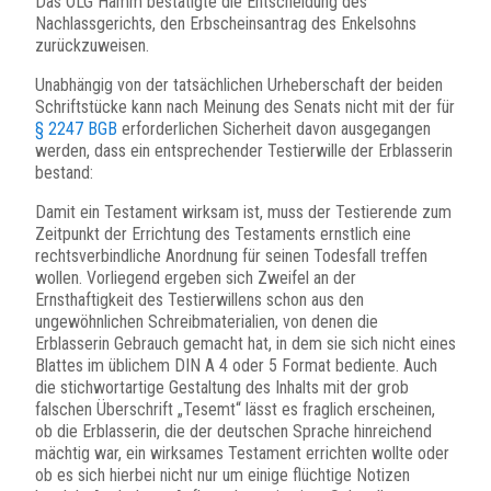
Das OLG Hamm bestätigte die Entscheidung des
Nachlassgerichts, den Erbscheinsantrag des Enkelsohns
zurückzuweisen.
Unabhängig von der tatsächlichen Urheberschaft der beiden
Schriftstücke kann nach Meinung des Senats nicht mit der für
§ 2247 BGB
erforderlichen Sicherheit davon ausgegangen
werden, dass ein entsprechender Testierwille der Erblasserin
bestand:
Damit ein Testament wirksam ist, muss der Testierende zum
Zeitpunkt der Errichtung des Testaments ernstlich eine
rechtsverbindliche Anordnung für seinen Todesfall treffen
wollen. Vorliegend ergeben sich Zweifel an der
Ernsthaftigkeit des Testierwillens schon aus den
ungewöhnlichen Schreibmaterialien, von denen die
Erblasserin Gebrauch gemacht hat, in dem sie sich nicht eines
Blattes im üblichem DIN A 4 oder 5 Format bediente. Auch
die stichwortartige Gestaltung des Inhalts mit der grob
falschen Überschrift „Tesemt“ lässt es fraglich erscheinen,
ob die Erblasserin, die der deutschen Sprache hinreichend
mächtig war, ein wirksames Testament errichten wollte oder
ob es sich hierbei nicht nur um einige flüchtige Notizen