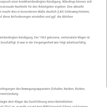
sspruch einer krankheitsbedingten Kündigung. Allerdings können sich
essuale Nachteile für den Arbeitgeber ergeben. Eine aktuelle
in macht dies in besonderem Maße deutlich (LAG Schleswig-Holstein,
auf diese Anforderungen einstellen und ggf. die üblichen
heitsbedingten Kündigung. Der 1963 geborene, verheiratete Kläger ist
beschäftigt. Er war in der Vergangenheit wie folgt arbeitsunfähig
ächtigungen des Bewegungsapparates (Schulter, Nacken, Rücken,
genentzündung.
klagte dem Kläger die Durchführung eines Betrieblichen
il 2014 an, er wolle zurzeit kein BEM-Gespräch führen und komme