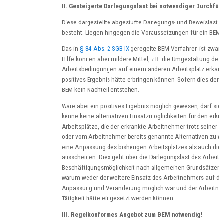
II. Gesteigerte Darlegungslast bei notwendiger Durchf
Diese dargestellte abgestufte Darlegungs- und Beweislast
besteht. Liegen hingegen die Voraussetzungen für ein BEM
Das in
§ 84 Abs. 2 SGB IX
geregelte BEM-Verfahren ist zwar
Hilfe können aber mildere Mittel, z.B. die Umgestaltung d
Arbeitsbedingungen auf einem anderen Arbeitsplatz erkann
positives Ergebnis hätte erbringen können. Sofern dies der
BEM kein Nachteil entstehen.
Wäre aber ein positives Ergebnis möglich gewesen, darf si
kenne keine alternativen Einsatzmöglichkeiten für den er
Arbeitsplätze, die der erkrankte Arbeitnehmer trotz seiner
oder vom Arbeitnehmer bereits genannte Alternativen zu
eine Anpassung des bisherigen Arbeitsplatzes als auch d
ausscheiden. Dies geht über die Darlegungslast des Arbei
Beschäftigungsmöglichkeit nach allgemeinen Grundsätze
warum weder der weitere Einsatz des Arbeitnehmers auf d
Anpassung und Veränderung möglich war und der Arbeitne
Tätigkeit hätte eingesetzt werden können.
III. Regelkonformes Angebot zum BEM notwendig!