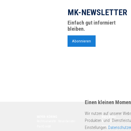
MK-NEWSLETTER
Einfach gut informiert
bleiben.
Abonnieren
Einen kleinen Moment
Wir nutzen auf unserer Webs
MEYER-KÖRING
Büro Bonn
Produkten und Dienstleist
Rechtsanwälte · Steuerberater
Kurt-Schumacher-Str. 
PartG mbB
53113 Bonn
Einstellungen.
Datenschutzer