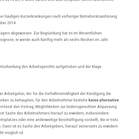
der häufigen Kurzerkrankungen nach vorheriger Betriebsratsanhörung
mber 2014.
Klägers abgewiesen. Zur Begründung hat es im Wesentlichen
 Prognose, er werde auch künftig mehr als sechs Wochen im Jahr
Entscheidung des Arbeitsgerichts aufgehoben und der Klage
 Arbeitgeber, der für die Verhältnismäßigkeit der Kündigung die
ränken zu behaupten, für den Arbeitnehmer bestehe
keine alternative
 umfasst den Vortrag, Möglichkeiten zur leidensgerechten Anpassung
chst Sache des Arbeitnehmers hierauf zu erwidern, insbesondere
tsplatzes oder eine anderweitige Beschäftigung vorstellt, die er trotz
 Dann ist es Sache des Arbeitgebers, hierauf seinerseits zu erwidern
t möglich ist.