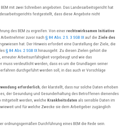
n BEM mit zwei Schreiben angeboten. Das Landesarbeitsgericht hat
sarbeitsgerichts festgestellt, dass diese Angebote nicht
führung des BEM zu ergreifen. Von einer
rechtswirksamen Initiative
 Arbeitnehmer zuvor nach
§ 84 Abs. 2 S. 3 SGB IX
auf die
Ziele des
ewiesen hat. Der Hinweis erfordert eine Darstellung der Ziele, die
 des
§ 84 Abs. 2 SGB IX
hinausgeht. Zu diesen Zielen gehört die
, erneuter Arbeitsunfähigkeit vorgebeugt und wie das
r muss verdeutlicht werden, dass es um die Grundlagen seiner
rfahren durchgeführt werden soll, in das auch er Vorschläge
wendung erforderlich
, der klarstellt, dass nur solche Daten erhoben
rendes, der Gesundung und Gesunderhaltung des Betroffenen dienendes
 mitgeteilt werden, welche
Krankheitsdaten
als sensible Daten im
nwieweit und für welche Zwecke sie dem Arbeitgeber zugänglich
der ordnungsgemäßen Durchführung eines BEM die Rede sein.