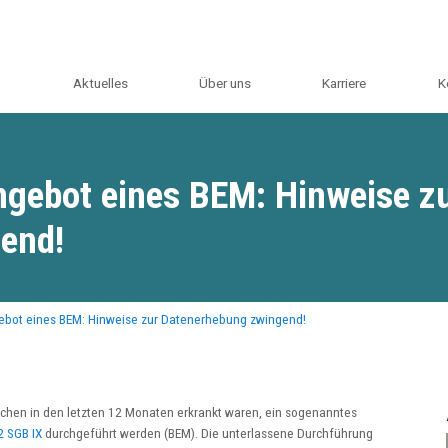
m
Aktuelles
Über uns
Karriere
K
ebot eines BEM: Hinweise z
end!
ot eines BEM: Hinweise zur Datenerhebung zwingend!
Wochen in den letzten 12 Monaten erkrankt waren, ein sogenanntes
2 SGB IX
durchgeführt werden (BEM). Die unterlassene Durchführung