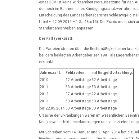
eines BEM ist keine Wirksamkeitsvoraussetzung für den Au
dennoch im Rahmen eines Kündigungsschutzverfahrens proz
Entscheidung des Landesarbeitsgerichts Schleswig-Holste
Urteil v. 22.09.2015 – 1 Sa 48a/15). Die Praxis muss sich 
Standardanschreiben anpassen.
Der Fall (verkürzt):
Die Parteien streiten über die Rechtmäßigkeit einer krank
bei dem beklagten Arbeitgeber seit 1981 als Lagerarbeiter 
erkrankt:
Jahreszahl:
Fehlzeiten:
mit Entgeltfortzahlung:
2010
42 Arbeitstage
32 Arbeitstage
2011
63 Arbeitstage
53 Arbeitstage
2012
97 Arbeitstage
22 Arbeitstage
2013
53 Arbeitstage
53 Arbeitstage
bis 22.05.2014
50 Arbeitstage
33 Arbeitstage
Ursache der Erkrankungen waren im Wesentlichen Beeintr
Knie) sowie Infektionserkrankungen und zuletzt eine Lun
Mit Schreiben vom 14. Januar und 9. April 2014 bot die Be
Eingliederungsmanagements an. Der Kläger gab am 13. Apr