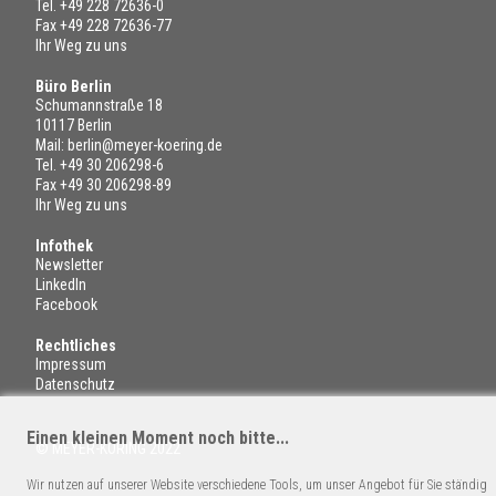
Tel.
+49 228 72636-0
Fax +49 228 72636-77
Ihr Weg zu uns
Büro Berlin
Schumannstraße 18
10117 Berlin
Mail:
berlin@meyer-koering.de
Tel.
+49 30 206298-6
Fax +49 30 206298-89
Ihr Weg zu uns
Infothek
Newsletter
LinkedIn
Facebook
Rechtliches
Impressum
Datenschutz
Einen kleinen Moment noch bitte...
© MEYER-KÖRING 2022
Wir nutzen auf unserer Website verschiedene Tools, um unser Angebot für Sie ständig