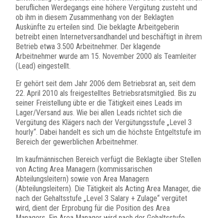
beruflichen Werdegangs eine höhere Vergütung zusteht und
ob ihm in diesem Zusammenhang von der Beklagten
Auskünfte zu erteilen sind. Die beklagte Arbeitgeberin
betreibt einen Internetversandhandel und beschäftigt in ihrem
Betrieb etwa 3.500 Arbeitnehmer. Der klagende
Arbeitnehmer wurde am 15. November 2000 als Teamleiter
(Lead) eingestellt.
Er gehört seit dem Jahr 2006 dem Betriebsrat an, seit dem
22. April 2010 als freigestelltes Betriebsratsmitglied. Bis zu
seiner Freistellung übte er die Tätigkeit eines Leads im
Lager/Versand aus. Wie bei allen Leads richtet sich die
Vergütung des Klägers nach der Vergütungsstufe „Level 3
hourly“. Dabei handelt es sich um die höchste Entgeltstufe im
Bereich der gewerblichen Arbeitnehmer.
Im kaufmännischen Bereich verfügt die Beklagte über Stellen
von Acting Area Managern (kommissarischen
Abteilungsleitern) sowie von Area Managern
(Abteilungsleitern). Die Tätigkeit als Acting Area Manager, die
nach der Gehaltsstufe „Level 3 Salary + Zulage“ vergütet
wird, dient der Erprobung für die Position des Area
Managers. Ein Area Manager wird nach der Gehaltsstufe