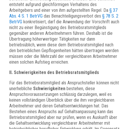
entsteht aufgrund gleichförmigen Verhaltens des
Arbeitgebers und einer von ihm aufgestellten Regel. Da
§ 37
Abs. 4 S. 1 BetrVG
das Benachteiligungsverbot des
§ 78 S. 2
BetrVG
konkretisiert, darf die Anwendung der Vorschrift auch
nicht zu einer Begünstigung des Betriebsratsmitglieds
gegenüber anderen Arbeitnehmern führen. Deshalb ist die
Übertragung höherwertiger Tätigkeiten nur dann
betriebsüblich, wenn diese dem Betriebsratsmitglied nach
den betrieblichen Gepflogenheiten hätten übertragen werden
müssen oder die Mehrzahl der vergleichbaren Arbeitnehmer
einen solchen Aufstieg erreichen.
II. Schwierigkeiten des Betriebsratsmitglieds
Für das Betriebsratsmitglied als Anspruchsteller können nicht
unerhebliche
Schwierigkeiten
bestehen, diese
Anspruchsvoraussetzungen schlüssig darzulegen, weil es
keinen vollständigen Überblick über die ihm vergleichbaren
Arbeitnehmer und deren Gehaltsentwicklungen hat. Das
Bestehen eines Anspruchs auf Gehaltsanpassung kann das
Betriebsratsmitglied aber nur prüfen, wenn es Auskunft über
die Gehaltsentwicklung vergleichbarer Arbeitnehmer mit
betriebsüblicher beruflicher Entwicklung erhält. Im Gegensatz