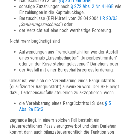
Nachschüsse i.S. der
§§ 26 ff. GmbHG
,
sonstige Zuzahlungen nach
§ 272 Abs. 2 Nr. 4 HGB
wie
Einzahlungen in die Kapitalrücklage,
Barzuschüsse (BFH-Urteil vom 28.04.2004
I R 20/03
„
Sanierungszuschuss
“) oder
der Verzicht auf eine noch werthaltige Forderung.
Nicht mehr begünstigt sind
Aufwendungen aus Fremdkapitalhilfen wie der Ausfall
eines vormals
„
krisenbedingten“, „krisenbestimmten“
oder „in der Krise stehen gelassenen“ Darlehens oder
der Ausfall mit einer Bürgschaftsregressforderung.
Unklar ist, wie sich die Vereinbarung eines Rangrücktritts
(qualifizierter Rangrücktritt) auswirken wird. Der BFH neigt
dazu, Darlehensausfälle steuerlich zu akzeptieren, wenn
die Vereinbarung eines Rangrücktritts i.S. des
§ 5
Abs. 2a EStG
zugrunde liegt. In einem solchen Fall besteht ein
steuerrechtliches Passivierungsverbot und dem Darlehen
kommt dann auch bilanzsteuerrechtlich die Funktion von