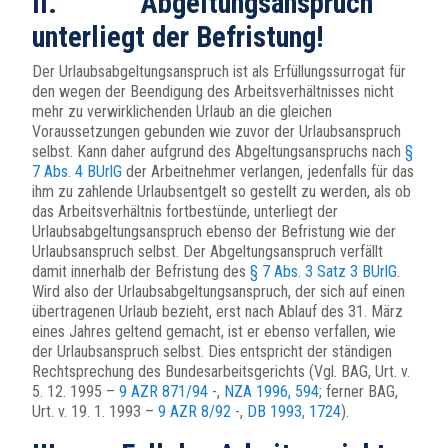
II. Abgeltungsanspruch
unterliegt der Befristung!
Der Urlaubsabgeltungsanspruch ist als Erfüllungssurrogat für
den wegen der Beendigung des Arbeitsverhältnisses nicht
mehr zu verwirklichenden Urlaub an die gleichen
Voraussetzungen gebunden wie zuvor der Urlaubsanspruch
selbst. Kann daher aufgrund des Abgeltungsanspruchs nach
§
7 Abs. 4 BUrlG
der Arbeitnehmer verlangen, jedenfalls für das
ihm zu zahlende Urlaubsentgelt so gestellt zu werden, als ob
das Arbeitsverhältnis fortbestünde, unterliegt der
Urlaubsabgeltungsanspruch ebenso der Befristung wie der
Urlaubsanspruch selbst. Der Abgeltungsanspruch verfällt
damit innerhalb der Befristung des
§ 7 Abs. 3 Satz 3 BUrlG
.
Wird also der Urlaubsabgeltungsanspruch, der sich auf einen
übertragenen Urlaub bezieht, erst nach Ablauf des 31. März
eines Jahres geltend gemacht, ist er ebenso verfallen, wie
der Urlaubsanspruch selbst. Dies entspricht der ständigen
Rechtsprechung des Bundesarbeitsgerichts (Vgl. BAG, Urt. v.
5. 12. 1995 –
9 AZR 871/94
-,
NZA 1996, 594
; ferner BAG,
Urt. v. 19. 1. 1993 –
9 AZR 8/92
-,
DB 1993, 1724
).