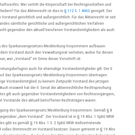
chaftsrechts: Wer vertritt die Körperschaft bei Rechtsgeschäften und
edern? Für das Aktienrecht ist dies in
§ 112 S. 1 AktG
geregelt: Der
Vorstand gerichtlich und außergerichtlich. Für das Aktienrecht ist seit
andes sämtliche gerichtliche und außergerichtlichen Verfahren
wohl gegenüber den aktuell berufenen Vorstandsmitgliedern als auch
ng des Sparkassengesetzes Mecklenburg-Vorpommern aufbauen.
dem Vorstand durch den Verwaltungsrat vertreten, wobei für diesen
un, wer „Vorstand“ im Sinne dieser Vorschrift ist.
retungsbefugnis auch für ehemalige Vorstandsmitglieder gilt. Der II.
h auf das Sparkassengesetz Mecklenburg-Vorpommern übertragen.
ige Vorstandsmitglied zu keinem Zeitpunkt Vorstand des jetzigen
Auch insoweit hat der II. Senat die aktienrechtliche Rechtsprechung
es gilt auch gegenüber Vorstandsmitgliedern von Rechtsvorgängern,
t Vorstände des aktuell betroffenen Rechtsträgers waren.
slegung des Sparkassengesetz Mecklenburg-Vorpommern. Gemäß § 8
 gegenüber „dem Vorstand“. Der Vorstand ist in § 19 Abs. 1 SpkG NRW
des gibt es gemäß § 19 Abs. 1 S. 2 SpkG NRW stellvertretende
d volles Stimmrecht im Vorstand besitzen. Davon getrennt in § 19 Abs.