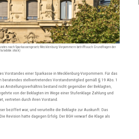
srates nach Sparkassengesetz Mecklenburg-Vorpommern betrifft auch Grundfragen der
la/adobe.stock)
 des Vorstandes einer Sparkasse in Mecklenburg-Vorpommern. Für das
ein beratendes stellvertretendes Vorstandsmitglied gemäß § 19 Abs. 1
Das Anstellungsverhältnis bestand nicht gegenüber der Beklagten,
egehrte von der Beklagten im Wege einer Stufenklage Zahlung und
t, vertreten durch ihren Vorstand.
r beziffert war, und verurteilte die Beklagte zur Auskunft. Das
Die Revision hatte dagegen Erfolg. Der BGH verwarf die Klage als