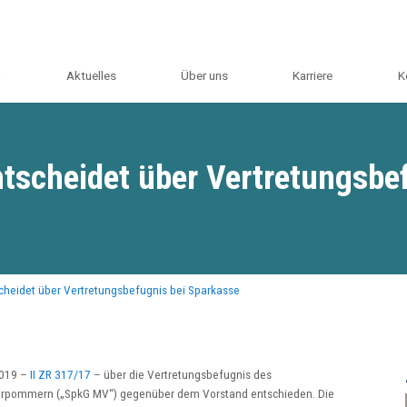
m
Aktuelles
Über uns
Karriere
K
tscheidet über Vertretungsbef
cheidet über Vertretungsbefugnis bei Sparkasse
2019 –
II ZR 317/17
– über die Vertretungsbefugnis des
orpommern („SpkG MV“) gegenüber dem Vorstand entschieden. Die