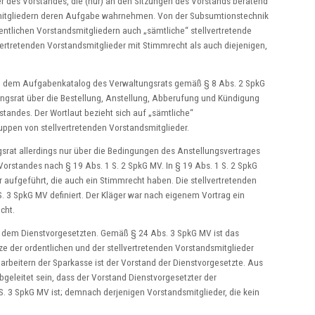
der des Vorstandes, die (nur) an den Sitzungen des Vorstands beratend
smitgliedern deren Aufgabe wahrnehmen. Von der Subsumtionstechnik
entlichen Vorstandsmitgliedern auch „sämtliche“ stellvertretende
ertretenden Vorstandsmitglieder mit Stimmrecht als auch diejenigen,
t zu dem Aufgabenkatalog des Verwaltungsrats gemäß § 8 Abs. 2 SpkG
ungsrat über die Bestellung, Anstellung, Abberufung und Kündigung
rstandes. Der Wortlaut bezieht sich auf „sämtliche“
uppen von stellvertretenden Vorstandsmitglieder.
srat allerdings nur über die Bedingungen des Anstellungsvertrages
Vorstandes nach § 19 Abs. 1 S. 2 SpkG MV. In § 19 Abs. 1 S. 2 SpkG
r aufgeführt, die auch ein Stimmrecht haben. Die stellvertretenden
. 3 SpkG MV definiert. Der Kläger war nach eigenem Vortrag ein
cht.
zu dem Dienstvorgesetzten. Gemäß § 24 Abs. 3 SpkG MV ist das
e der ordentlichen und der stellvertretenden Vorstandsmitglieder
arbeitern der Sparkasse ist der Vorstand der Dienstvorgesetzte. Aus
eleitet sein, dass der Vorstand Dienstvorgesetzter der
S. 3 SpkG MV ist; demnach derjenigen Vorstandsmitglieder, die kein