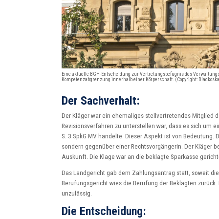
Eine aktuelle BGH-Entscheidung zur Vertretungsbefugnis des Verwaltung
Kompetenzabgrenzung innerhalb einer Körperschaft. (Copyright: Blackoska
Der Sachverhalt:
Der Kläger war ein ehemaliges stellvertretendes Mitglied
Revisionsverfahren zu unterstellen war, dass es sich um 
S. 3 SpkG MV handelte. Dieser Aspekt ist von Bedeutung. 
sondern gegenüber einer Rechtsvorgängerin. Der Kläger b
Auskunft. Die Klage war an die beklagte Sparkasse gerichte
Das Landgericht gab dem Zahlungsantrag statt, soweit diese
Berufungsgericht wies die Berufung der Beklagten zurück. 
unzulässig.
Die Entscheidung: