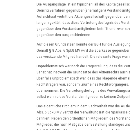
Die Ausgangslage ist ein typischer Fall des Kapitalgesells
Gerichtsverfahren gegenüber (ehemaligen) Vorstandsmitgli
Aufsichtsrat vertritt die Aktiengesellschaft gegenüber dem 
langem geklärt, dass diese Vertretungsbefugnis des Vorst
gegenüber den Vorstandsmitgliedern betrifft und zwar so
gegenüber den ausgeschiedenen.
Auf diesen Grundsätzen konnte der BGH für die Auslegu
Gemäß § 8 Abs. 6 SpkG MV wird die Sparkasse gegenüber 
das vorsitzende Mitglied handelt. Die relevante Frage war n
Unproblematisch war noch die Fragestellung, dass die Vert
Senat hat insoweit die Grundsätze des Aktienrechts auc
Ebenfalls unproblematisch war, dass das klagende ehemal
Rechtsträgers war, sondern „nur“ eines Rechtsvorgängers. 
übernommen: Die Vertretungsbefugnis des Verwaltungsrat
selbst wenn diese Vorstandsmitglieder zu keinem Zeitpunk
Das eigentliche Problem in dem Sachverhalt war die Au
Abs. 6 SpkG MV vertritt der Verwaltungsrat die Sparkasse
definiert. Neben den ordentlichen Mitgliedern des Vorstan
Mitglieder, die nach Maßgabe der Bestellung ständiges un