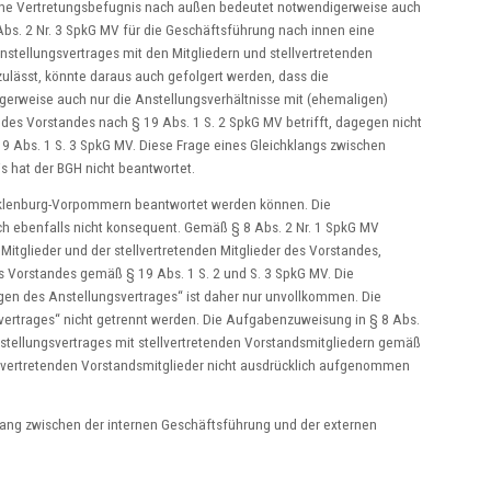
 Eine Vertretungsbefugnis nach außen bedeutet notwendigerweise auch
bs. 2 Nr. 3 SpkG MV für die Geschäftsführung nach innen eine
stellungsvertrages mit den Mitgliedern und stellvertretenden
zulässt, könnte daraus auch gefolgert werden, dass die
erweise auch nur die Anstellungsverhältnisse mit (ehemaligen)
n des Vorstandes nach § 19 Abs. 1 S. 2 SpkG MV betrifft, dagegen nicht
9 Abs. 1 S. 3 SpkG MV. Diese Frage eines Gleichklangs zwischen
 hat der BGH nicht beantwortet.
cklenburg-Vorpommern beantwortet werden können. Die
 ebenfalls nicht konsequent. Gemäß § 8 Abs. 2 Nr. 1 SpkG MV
 Mitglieder und der stellvertretenden Mitglieder des Vorstandes,
s Vorstandes gemäß § 19 Abs. 1 S. 2 und S. 3 SpkG MV. Die
gen des Anstellungsvertrages“ ist daher nur unvollkommen. Die
ertrages“ nicht getrennt werden. Die Aufgabenzuweisung in § 8 Abs.
tellungsvertrages mit stellvertretenden Vorstandsmitgliedern gemäß
lvertretenden Vorstandsmitglieder nicht ausdrücklich aufgenommen
lang zwischen der internen Geschäftsführung und der externen