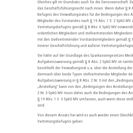
Gleiches gilt im Grundsatz auch für die Genossenschaft.
das Geschäftsführungsrecht nach innen. Wenn daher § 8 A
Befugnis des Verwaltungsrates für die Bedingungen des An
Mitglieder des Vorstandes nach § 19 Abs. 1 S. 2 SpkG MV 
Vertretungsbefugnis gemäß § 8 Abs. 6 SpkG MV notwendig
ordentlichen Mitgliedern und stellvertretenden Mitglieder
mit den stellvertretenden Vorstandsmitgliedern gemäß § 1
innerer Geschäftsführung und äußerer Vertretungsbefugnis
Sie hätte auf der Grundlage des Sparkassengesetzes Me
Aufgabenzuweisung gemäß § 8 Abs. 2 SpkG MV ist nämlich
beschließt der Verwaltungsrat u.a. über die Anstellung der
demnach über beide Typen stellvertretender Mitglieder de
Aufgabenzuweisung in § 8 Abs. 2 Nr. 3 mit den „Bedingun
„Anstellung“ kann von den „Bedingungen des Anstellungsv
2 Nr. 3 SpkG MV muss daher auch die Bedingungen des Ans
§ 19 Abs. 1 S. 3 SpkG MV umfassen, auch wenn diese stel
sind.
Von diesem Ansatz her wird es auch wieder einen Gleichk
Vertretungsbefugnis geben.