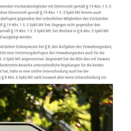
tretenden Vorstandsmitglieder mit Stimmrecht gemäß § 19 Abs. 1 S. 2
 ohne Stimmrecht gemäß § 19 Abs. 1 S. 3 SpkG MV könnte auch
ngsbefugnis gegenüber den ordentlichen Mitgliedern des Vorstandes
äß § 19 Abs. 1 S. 2 SpkG MV hat; dagegen nicht gegenüber den
emäß § 19 Abs. 1 S. 3 SpkG MV. Der Wortlaut in § 8 Abs. 5 SpkG MV
d ausgelegt werden.
setzlichen Diskrepanzen bei § 8, den Aufgaben des Verwaltungsrates,
 BGH eine Vertretungsbefugnis des Verwaltungsrates auch für die
1 S. 3 SpkG MV angenommen. Begründet hat der BGH dies mit Verweis
 bestimmte Bereiche unterschiedliche Regelungen für die beiden
 hat, hätte er eine solche Unterscheidung auch bei der
§ 8 Abs. 6 SpkG MV sieht insoweit aber keine Unterscheidung vor.