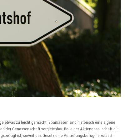
ge etwas zu leicht gemacht. Sparkassen sind historisch eine eigene
nd der Genossenschaft vergleichbar. Bei einer Aktiengesellschaft gilt
ngsbefugt ist, soweit das Gesetz eine Vertretungsbefugnis zulässt.