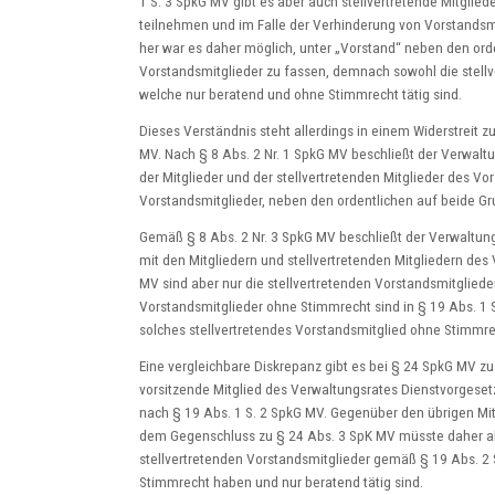
1 S. 3 SpkG MV gibt es aber auch stellvertretende Mitglie
teilnehmen und im Falle der Verhinderung von Vorstand
her war es daher möglich, unter „Vorstand“ neben den ord
Vorstandsmitglieder zu fassen, demnach sowohl die stellv
welche nur beratend und ohne Stimmrecht tätig sind.
Dieses Verständnis steht allerdings in einem Widerstrei
MV. Nach § 8 Abs. 2 Nr. 1 SpkG MV beschließt der Verwalt
der Mitglieder und der stellvertretenden Mitglieder des Vo
Vorstandsmitglieder, neben den ordentlichen auf beide Gr
Gemäß § 8 Abs. 2 Nr. 3 SpkG MV beschließt der Verwaltung
mit den Mitgliedern und stellvertretenden Mitgliedern des 
MV sind aber nur die stellvertretenden Vorstandsmitgliede
Vorstandsmitglieder ohne Stimmrecht sind in § 19 Abs. 1 S
solches stellvertretendes Vorstandsmitglied ohne Stimmre
Eine vergleichbare Diskrepanz gibt es bei § 24 SpkG MV 
vorsitzende Mitglied des Verwaltungsrates Dienstvorgesetz
nach § 19 Abs. 1 S. 2 SpkG MV. Gegenüber den übrigen Mit
dem Gegenschluss zu § 24 Abs. 3 SpK MV müsste daher abg
stellvertretenden Vorstandsmitglieder gemäß § 19 Abs. 2 
Stimmrecht haben und nur beratend tätig sind.