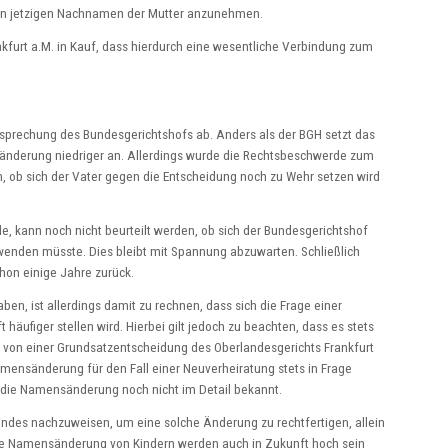
den jetzigen Nachnamen der Mutter anzunehmen.
kfurt a.M. in Kauf, dass hierdurch eine wesentliche Verbindung zum
tsprechung des Bundesgerichtshofs ab. Anders als der BGH setzt das
sänderung niedriger an. Allerdings wurde die Rechtsbeschwerde zum
, ob sich der Vater gegen die Entscheidung noch zu Wehr setzen wird
de, kann noch nicht beurteilt werden, ob sich der Bundesgerichtshof
enden müsste. Dies bleibt mit Spannung abzuwarten. Schließlich
hon einige Jahre zurück.
en, ist allerdings damit zu rechnen, dass sich die Frage einer
ufiger stellen wird. Hierbei gilt jedoch zu beachten, dass es stets
 von einer Grundsatzentscheidung des Oberlandesgerichts Frankfurt
mensänderung für den Fall einer Neuverheiratung stets in Frage
ür die Namensänderung noch nicht im Detail bekannt.
indes nachzuweisen, um eine solche Änderung zu rechtfertigen, allein
r die Namensänderung von Kindern werden auch in Zukunft hoch sein