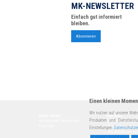
MK-NEWSLETTER
Einfach gut informiert
bleiben.
Abonnieren
Einen kleinen Moment
Wir nutzen auf unserer Webs
MEYER-KÖRING
Büro Bonn
Produkten und Dienstleist
Rechtsanwälte · Steuerberater
Kurt-Schumacher-Str. 
PartG mbB
53113 Bonn
Einstellungen.
Datenschutzer
Mail:
bonn@meyer-koer
Tel.
+49 228 72636-0