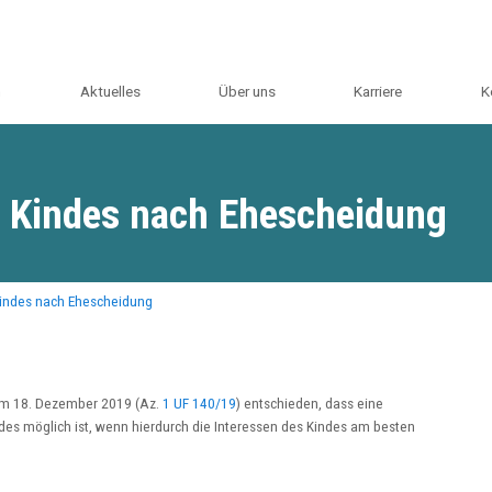
m
Aktuelles
Über uns
Karriere
K
 Kindes nach Ehescheidung
ndes nach Ehescheidung
vom 18. Dezember 2019 (Az.
1 UF 140/19
) entschieden, dass eine
s möglich ist, wenn hierdurch die Interessen des Kindes am besten