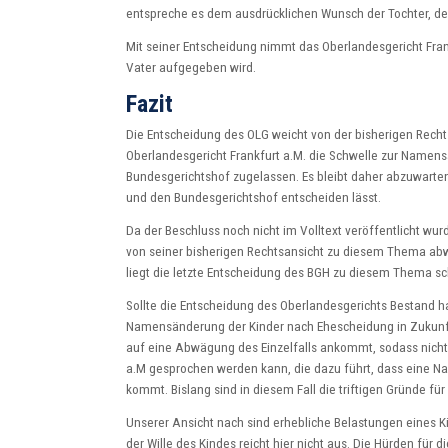
entspreche es dem ausdrücklichen Wunsch der Tochter, 
Mit seiner Entscheidung nimmt das Oberlandesgericht Fran
Vater aufgegeben wird.
Fazit
Die Entscheidung des OLG weicht von der bisherigen Rech
Oberlandesgericht Frankfurt a.M. die Schwelle zur Namen
Bundesgerichtshof zugelassen. Es bleibt daher abzuwarten
und den Bundesgerichtshof entscheiden lässt.
Da der Beschluss noch nicht im Volltext veröffentlicht wur
von seiner bisherigen Rechtsansicht zu diesem Thema abw
liegt die letzte Entscheidung des BGH zu diesem Thema sc
Sollte die Entscheidung des Oberlandesgerichts Bestand hab
Namensänderung der Kinder nach Ehescheidung in Zukunft hä
auf eine Abwägung des Einzelfalls ankommt, sodass nicht
a.M gesprochen werden kann, die dazu führt, dass eine Na
kommt. Bislang sind in diesem Fall die triftigen Gründe f
Unserer Ansicht nach sind erhebliche Belastungen eines K
der Wille des Kindes reicht hier nicht aus. Die Hürden fü