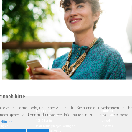
 noch bitte...
ite verschiedene Tools, um unser Angebot für Sie ständig zu verbessern und Ihn
Büro Berlin
Infothek
ungen geben zu können. Für weitere Informationen zu den von uns verwen
14
Schumannstraße 18
Newsletter
10117 Berlin
LinkedIn
klärung
ing.de
Mail:
berlin@meyer-koering.de
Facebook
Tel.
+49 30 206298-6