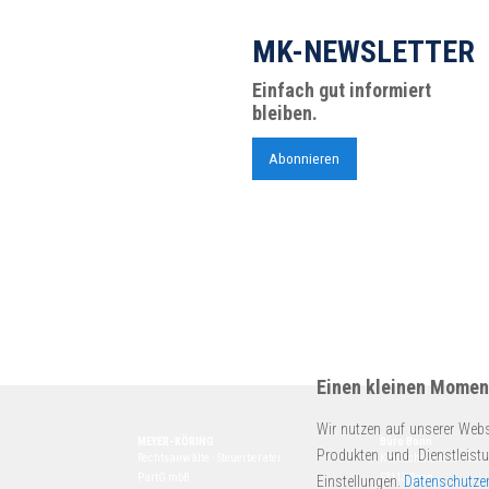
MK-NEWSLETTER
Einfach gut informiert
bleiben.
Abonnieren
Einen kleinen Moment
Wir nutzen auf unserer Webs
MEYER-KÖRING
Büro Bonn
Produkten und Dienstleist
Rechtsanwälte · Steuerberater
Kurt-Schumacher-Str. 
PartG mbB
53113 Bonn
Einstellungen.
Datenschutzer