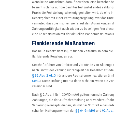
wenn keine Aussichten darauf bestehen, eine bestehende
bezieht sich nur auf die (leichter festzustellende) Zahlun
Praxis die Feststellung schwierig gestalten wird, ob eine I
Gesetzgeber mit einer Vermutungsregelung. War das Unt
vermutet, dass die Insolvenzreife auf den Auswirkungen
Zahlungsunfähigkeit auch wieder zu beseitigen. Vor dies
eine Krisensituation mit der aktuellen Pandemiesituatio
Flankierende Maßnahmen
Das neue Gesetz sieht in § 2 für den Zeitraum, in dem die 
flankierende Regelungen vor:
Geschäftsführer von GmbHs und Vorstände von Aktiengesel
nach Eintritt der Zahlungsunfähigkeit der Gesellschaft ode
§ 92 Abs. 2 AktG
; für andere Rechtsformen existieren ähn
GenG
). Diese Haftung tritt nur dann nicht ein, wenn die 
vereinbar sind.
Nach § 2 Abs. 1 Nr. 1 COVIDInsAG gelten nunmehr Zahlu
Zahlungen, die der Aufrechterhaltung oder Wiederaufnah
Sanierungskonzepts dienen, als mit der Sorgfalt eines ord
scharfen Haftungsnormen der
§§ 64 GmbHG
und
92 Abs. 