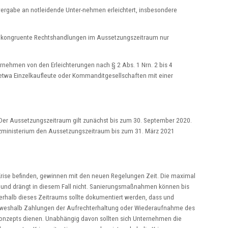
tvergabe an notleidende Unter-nehmen erleichtert, insbesondere
e kongruente Rechtshandlungen im Aussetzungszeitraum nur
nehmen von den Erleichterungen nach § 2 Abs. 1 Nrn. 2 bis 4
n, etwa Einzelkaufleute oder Kommanditgesellschaften mit einer
Der Aussetzungszeitraum gilt zunächst bis zum 30. September 2020.
tizministerium den Aussetzungszeitraum bis zum 31. März 2021
Krise befinden, gewinnen mit den neuen Regelungen Zeit. Die maximal
ft und drängt in diesem Fall nicht. Sanierungsmaßnahmen können bis
rhalb dieses Zeitraums sollte dokumentiert werden, dass und
d weshalb Zahlungen der Aufrechterhaltung oder Wiederaufnahme des
onzepts dienen. Unabhängig davon sollten sich Unternehmen die