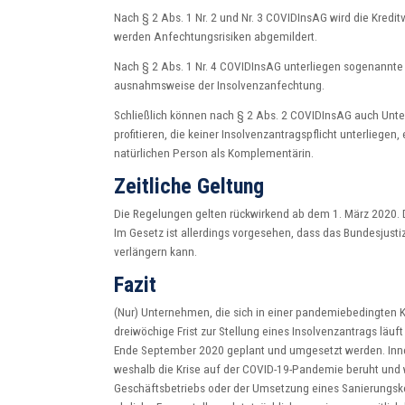
Nach § 2 Abs. 1 Nr. 2 und Nr. 3 COVIDInsAG wird die Kredi
werden Anfechtungsrisiken abgemildert.
Nach § 2 Abs. 1 Nr. 4 COVIDInsAG unterliegen sogenannt
ausnahmsweise der Insolvenzanfechtung.
Schließlich können nach § 2 Abs. 2 COVIDInsAG auch Unter
profitieren, die keiner Insolvenzantragspflicht unterliege
natürlichen Person als Komplementärin.
Zeitliche Geltung
Die Regelungen gelten rückwirkend ab dem 1. März 2020. 
Im Gesetz ist allerdings vorgesehen, dass das Bundesjus
verlängern kann.
Fazit
(Nur) Unternehmen, die sich in einer pandemiebedingten 
dreiwöchige Frist zur Stellung eines Insolvenzantrags läu
Ende September 2020 geplant und umgesetzt werden. Inne
weshalb die Krise auf der COVID-19-Pandemie beruht un
Geschäftsbetriebs oder der Umsetzung eines Sanierungsk