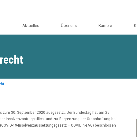
m
Aktuelles
Über uns
Karriere
K
recht
cht
bis zum 30. September 2020 ausgesetzt. Der Bundestag hat am 25.
er Insolvenzantragspflicht und zur Begrenzung der Organhaftung bei
“ (COVID-19-Insolvenzaussetzungsgesetz – COVIDIn-sAG) beschlossen