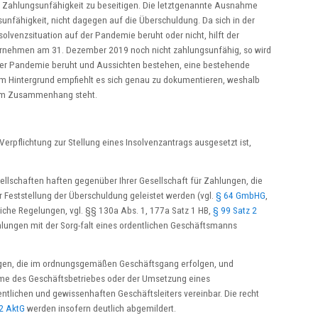
 Zahlungsunfähigkeit zu beseitigen. Die letztgenannte Ausnahme
gsunfähigkeit, nicht dagegen auf die Überschuldung. Da sich in der
nsolvenzsituation auf der Pandemie beruht oder nicht, hilft der
ernehmen am 31. Dezember 2019 noch nicht zahlungsunfähig, so wird
 der Pandemie beruht und Aussichten bestehen, eine bestehende
em Hintergrund empfiehlt es sich genau zu dokumentieren, weshalb
n im Zusammenhang steht.
Verpflichtung zur Stellung eines Insolvenzantrags ausgesetzt ist,
lschaften haften gegenüber Ihrer Gesellschaft für Zahlungen, die
r Feststellung der Überschuldung geleistet werden (vgl.
§ 64 GmbHG
,
liche Regelungen, vgl. §§ 130a Abs. 1, 177a Satz 1 HB,
§ 99 Satz 2
Zahlungen mit der Sorg-falt eines ordentlichen Geschäftsmanns
ngen, die im ordnungsgemäßen Geschäftsgang erfolgen, und
me des Geschäftsbetriebes oder der Umsetzung eines
entlichen und gewissenhaften Geschäftsleiters vereinbar. Die recht
2 AktG
werden insofern deutlich abgemildert.