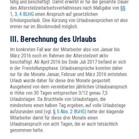
tätig und beschäftigt. Damit erwirbt er für die gesamte Dauer
des Altersteilzeitarbeitsverhältnisses nach Maßgabe von
§§
1
,
3
,
4 BUrlG
einen Anspruch auf gesetzlichen
Erholungsurlaub. Eine Kürzung von Urlaubsansprüchen ist also
immer nur im Blockmodell möglich.
III. Berechnung des Urlaubs
Im konkreten Fall war der Mitarbeiter also von Januar bis
März 2016 noch im Rahmen der Altersteilzeit aktiv
beschäftigt. Ab April 2016 bis Ende Juli 2017 befand er sich
in der Freistellungsphase. Urlaubsansprüche konnten daher
nur für die Monate Januar, Februar und März 2016 entstehen.
Urlaub wurde daher für diese drei Monate gequotelt.
Ausgehend von dem vereinbarten jährlichen Urlaubsanspruch
in Höhe von 30 Tagen entsprechen 3/12 genau 7,5
Urlaubstagen. Da Bruchteile von Urlaubstagen, die
mindestens einen halben Tag ergeben, auf volle Urlaubstage
aufzurunden sind (vgl.
§ 5 Abs. 2 BUrlG
) hatte der klagende
Mitarbeiter damit für diese drei Monate einen
Urlaubsanspruch von acht Tagen, die er auch tatsächlich
genommen hatte.