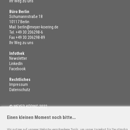
Ihr Weg zu uns
Büro Berlin
Schumannstraße 18
10117 Berlin
Mail:
berlin@meyer-koering.de
Tel.
+49 30 206298-6
Fax +49 30 206298-89
Ihr Weg zu uns
Infothek
Newsletter
LinkedIn
Facebook
Rechtliches
Impressum
Datenschutz
© MEYER-KÖRING 2022
Einen kleinen Moment noch bitte...
Wir nutzen auf unserer Website verschiedene Tools, um unser Angebot für Sie ständig