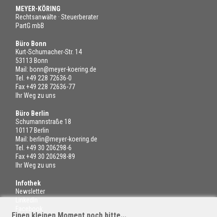
MEYER-KÖRING
Rechtsanwälte · Steuerberater
PartG mbB
Büro Bonn
Kurt-Schumacher-Str. 14
53113 Bonn
Mail:
bonn@meyer-koering.de
Tel.
+49 228 72636-0
Fax +49 228 72636-77
Ihr Weg zu uns
Büro Berlin
Schumannstraße 18
10117 Berlin
Mail:
berlin@meyer-koering.de
Tel.
+49 30 206298-6
Fax +49 30 206298-89
Ihr Weg zu uns
Infothek
Newsletter
LinkedIn
Facebook
Einen kleinen Moment noch bitte...