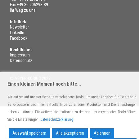
Fax +49 30 206298-89
Ihr Weg zu uns
Infothek
Newsletter
LinkedIn
Facebook
Rechtliches
Impressum
Datenschutz
© MEYER-KÖRING 2022
Einen kleinen Moment noch bitte...
Wir nutzen auf unserer Website verschiedene Tools, um unser Angebot für Sie ständig
zu verbessern und Ihnen aktuelle Infos zu unseren Produkten und Dienstleistungen
geben zu können. Für weitere Informationen zu den von uns verwendeten Tools öffnen
Sie die Einstellungen.
Datenschutzerklärung
Auswahl speichern
Alle akzeptieren
Ablehnen