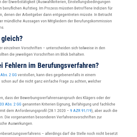
der Erwerbstätigkeit (Auswahlkriterien, Einstellungsbedingungen
n beruflichen Aufstieg. Im Prozess müssten Betroffene Indizien für
n, denen der Arbeitgeber dann entgegentreten müsste. In Betracht
der mündliche Aussagen von Mitgliedern der Berufungskommission
ns.
 gleich?
 einzelnen Vorschriften – unterscheiden sich teilweise in den
ten die jeweiligen Vorschriften im Blick behalten.
i Fehlern im Berufungsverfahren?
 Abs. 2 GG
verstoßen, kann dies gegebenenfalls in einem
 schon auf die nicht ganz einfache Frage zu achten, welcher
hen, dass der Bewerbungsverfahrensanspruch des Klägers oder der
 33 Abs. 2 GG
genannten Kriterien Eignung, Befähigung und fachliche
mit dem Anforderungsprofil (28.1.2020 –
9 AZR 91/19
), aber auch die
ten. Die vorgenannten besonderen Verfahrensvorschriften zur
ische Auswirkungen.
enbesetzungsverfahrens – allerdings darf die Stelle noch nicht besetzt