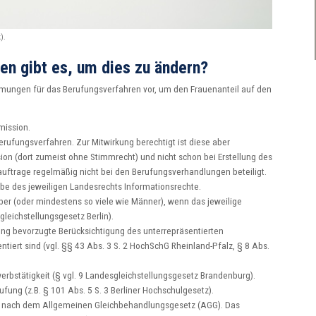
).
en gibt es, um dies zu ändern?
ungen für das Berufungsverfahren vor, um den Frauenanteil auf den
ission.
erufungsverfahren. Zur Mitwirkung berechtigt ist diese aber
on (dort zumeist ohne Stimmrecht) und nicht schon bei Erstellung des
eauftrage regelmäßig nicht bei den Berufungsverhandlungen beteiligt.
e des jeweiligen Landesrechts Informationsrechte.
er (oder mindestens so viele wie Männer), wenn das jeweilige
gleichstellungsgesetz Berlin).
tung bevorzugte Berücksichtigung des unterrepräsentierten
tiert sind (vgl. §§ 43 Abs. 3 S. 2 HochSchG Rheinland-Pfalz, § 8 Abs.
rbstätigkeit (§ vgl. 9 Landesgleichstellungsgesetz Brandenburg).
ung (z.B. § 101 Abs. 5 S. 3 Berliner Hochschulgesetz).
ts nach dem Allgemeinen Gleichbehandlungsgesetz (AGG). Das