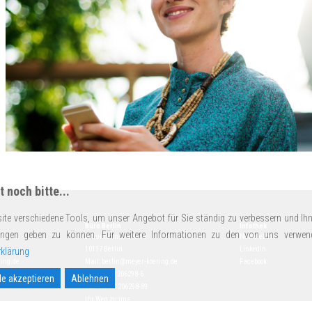
 noch bitte...
ite verschiedene Tools, um unser Angebot für Sie ständig zu verbessern und Ihn
Büro Berlin
Infothek
ungen geben zu können. Für weitere Informationen zu den von uns verwen
14
Schumannstraße 18
Newsletter
10117 Berlin
LinkedIn
klärung
ing.de
Mail:
berlin@meyer-koering.de
Facebook
Tel.
+49 30 206298-6
le akzeptieren
Ablehnen
Fax +49 30 206298-89
Ihr Weg zu uns