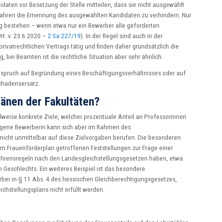
aten vor Besetzung der Stelle mitteilen, dass sie nicht ausgewählt
erfahren die Ernennung des ausgewählten Kandidaten zu verhindern. Nur
ng bestehen – wenn etwa nur ein Bewerber alle geforderten
t. v. 23.6.2020 –
2 Sa 227/19
). In der Regel sind auch in der
ivatrechtlichen Vertrags tätig und finden daher grundsätzlich die
bei Beamten ist die rechtliche Situation aber sehr ähnlich.
Anspruch auf Begründung eines Beschäftigungsverhältnisses oder auf
chadensersatz.
länen der Fakultäten?
ilweise konkrete Ziele, welcher prozentuale Anteil an Professorinnen
legene Bewerberin kann sich aber im Rahmen des
nicht unmittelbar auf diese Zielvorgaben berufen. Die besonderen
im Frauenförderplan getroffenen Feststellungen zur Frage einer
hrensregeln nach den Landesgleichstellungsgesetzen haben, etwa
 Geschlechts. Ein weiteres Beispiel ist das besondere
er in § 11 Abs. 4 des hessischen Gleichberechtigungsgesetzes,
ichstellungsplans nicht erfüllt werden.