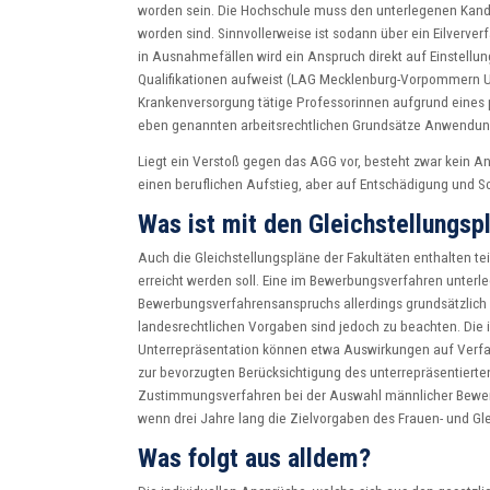
worden sein. Die Hochschule muss den unterlegenen Kandid
worden sind. Sinnvollerweise ist sodann über ein Eilverv
in Ausnahmefällen wird ein Anspruch direkt auf Einstellu
Qualifikationen aufweist (LAG Mecklenburg-Vorpommern Ur
Krankenversorgung tätige Professorinnen aufgrund eines pr
eben genannten arbeitsrechtlichen Grundsätze Anwendung, 
Liegt ein Verstoß gegen das AGG vor, besteht zwar kein 
einen beruflichen Aufstieg, aber auf Entschädigung und S
Was ist mit den Gleichstellungsp
Auch die Gleichstellungspläne der Fakultäten enthalten te
erreicht werden soll. Eine im Bewerbungsverfahren unter
Bewerbungsverfahrensanspruchs allerdings grundsätzlich 
landesrechtlichen Vorgaben sind jedoch zu beachten. Die 
Unterrepräsentation können etwa Auswirkungen auf Verfa
zur bevorzugten Berücksichtigung des unterrepräsentierten
Zustimmungsverfahren bei der Auswahl männlicher Bewerb
wenn drei Jahre lang die Zielvorgaben des Frauen- und Gle
Was folgt aus alldem?