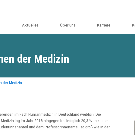
m
Aktuelles
Über uns
Karriere
K
nen der Medizin
n der Medizin
ierenden im Fach Humanmedizin in Deutschland weiblich. Die
edizin lag im Jahr 2018 hingegen bei lediglich 20,3 %. In keiner
udentinnenanteil und dem Professorinnenanteil so groß wie in der