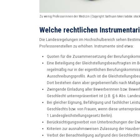
Zu wenig Professorinnen der Medizin (Copyright: bathuan toker/adobe.stock
Welche rechtlichen Instrumentari
Die Landesregelungen im Hochschulbereich sehen Bestimm
Professorenstellen zu erhöhen. Instrumente sind etwa:
Quoten für die Zusammensetzung der Berufungskomm
Eine Beteiligung der Gleichstellungsbeauftragten im B
regelmäßig nur in der eigentlichen Berufungskommissi
Ausschreibungsprofils. Auch ist die Gleichstellungsb
Dort bestehen dann aber gegebenenfalls nach Maßgab
Zwingende Einladung aller Bewerberinnen bzw. Bewerb
Geschlecht unterrepräsentiert ist (z.B. § 6 Abs. Landes
Bei gleicher Eignung, Befähigung und fachlicher Leis
Geschlechts bzw. von Frauen, wenn diese unterrepräsen
1 Landesgleichstellungsgesetz Berlin).
Berücksichtigungsverbot von Unterbrechungen der Erwe
Kriterien zur ausnahmsweisen Zulassung der Hausberuf
Verbot der Benachteiligung aufgrund des Geschlech