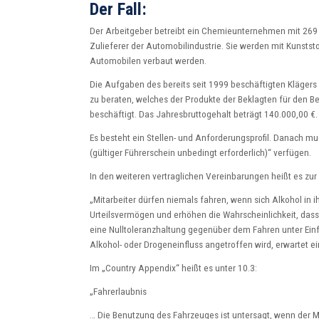
Der Fall:
Der Arbeitgeber betreibt ein Chemieunternehmen mit 269 
Zulieferer der Automobilindustrie. Sie werden mit Kunststo
Automobilen verbaut werden.
Die Aufgaben des bereits seit 1999 beschäftigten Klägers
zu beraten, welches der Produkte der Beklagten für den Be
beschäftigt. Das Jahresbruttogehalt beträgt 140.000,00 €.
Es besteht ein Stellen- und Anforderungsprofil. Danach mus
(gültiger Führerschein unbedingt erforderlich)“ verfügen.
In den weiteren vertraglichen Vereinbarungen heißt es zu
„Mitarbeiter dürfen niemals fahren, wenn sich Alkohol in 
Urteilsvermögen und erhöhen die Wahrscheinlichkeit, dass 
eine Nulltoleranzhaltung gegenüber dem Fahren unter Einfl
Alkohol- oder Drogeneinfluss angetroffen wird, erwartet ein
Im „Country Appendix“ heißt es unter 10.3:
„Fahrerlaubnis
… Die Benutzung des Fahrzeuges ist untersagt, wenn der M