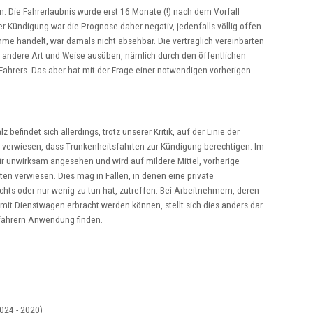
. Die Fahrerlaubnis wurde erst 16 Monate (!) nach dem Vorfall
r Kündigung war die Prognose daher negativ, jedenfalls völlig offen.
 handelt, war damals nicht absehbar. Die vertraglich vereinbarten
f andere Art und Weise ausüben, nämlich durch den öffentlichen
Fahrers. Das aber hat mit der Frage einer notwendigen vorherigen
efindet sich allerdings, trotz unserer Kritik, auf der Linie der
 verwiesen, dass Trunkenheitsfahrten zur Kündigung berechtigen. Im
ür unwirksam angesehen und wird auf mildere Mittel, vorherige
n verwiesen. Dies mag in Fällen, in denen eine private
hts oder nur wenig zu tun hat, zutreffen. Bei Arbeitnehmern, deren
it Dienstwagen erbracht werden können, stellt sich dies anders dar.
tfahrern Anwendung finden.
024 - 2020)