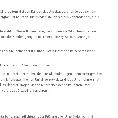
Mitarbeitern. Bei den Kunden des Arbeitgebers handelt es sich um
ffgranulat beliefert. Die Kunden stellen hieraus Zahnräder her, die in
 besteht im Wesentlichen darin, die Kunden vor Ort zu besuchen und
darf der Kunden geeignet ist. Er wird als Key-Account-Manager
s der Stelleninhaber u.a. über „Flexibilität/hohe Reisebereitschaft
r Einnahme von Alkohol und Drogen:
ihrem Blut befindet. Selbst kleinste Alkoholmengen beeinträchtigen das
ein Mitarbeiter in einen Unfall verwickelt wird. Das Unternehmen hat
uss illegaler Drogen. Jeden Mitarbeiter, der beim Fahren unter
 sofortiges Disziplinarverfahren.“
itarbeiter nach pflichtgemäßer Prüfung aller Umstände nicht mit