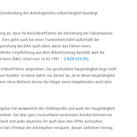
ntscheidung des Arbeitsgerichts vollumfänglich bestätigt.
ng an, dass für Berufskraftfahrer die Entziehung der Fahrerlaubnis
 Dies gelte auch bei einer Trunkenheitsfahrt außerhalb der
echtsprechung des BAG auch dann, wenn das Führen eines
tliche Verpflichtung aus dem Arbeitsvertrag darstellt, weil die
n kann (BAG, Urteil vom 14.02.1991 –
2 AZR 525/90
).
rufskraftfahrer angesehen. Die geschuldete Haupttätigkeit liege nicht
von Kunden. Es käme daher nur darauf an, ob er diese Haupttätigkeit
 denn ohne Weiteres könne der Kläger seine Hauptkunden auch über
geber hat ausweislich des Stellenprofils und auch der Haupttätigkeit
reinbart. Die über ganz Deutschland verstreuten Kunden können nur
 lässt sich jeder deutsche Ort auch über den ÖPNV aufsuchen,
en hat offenbar der Arbeitgeber versäumt, diesen zeitlichen Verzug