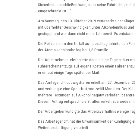
Sicherheit ausschließen kann, dass seine Fahrtüchtigkei
eingeschränkt ist …“
Am Sonntag, den 13. Oktober 2019 verursachte der Kläger
mit überhöhter Geschwindigkeit unter Alkoholeinfluss u
gestoppt und war dann nicht mehr fahrbereit. Es entstand
Die Polizei nahm den Unfall auf, beschlagnahmte den Füh
der Atemalkoholprobe lag bei 1,8 Promille.
Der Arbeitnehmer telefonierte dann einige Tage später mit
Führerscheinentzugs auf eigene Kosten einen Fahrer anzust
er erneut einige Tage später per Mail.
Das Amtsgericht Ludwigshafen erließ am 27. Dezember 201
und verhängte eine Speerfrist von zwölf Monaten. Der Klä
mehrere Testungen auf Alkohol negativ verliefen, beantra
Diesem Antrag entsprach die Straßenverkehrsbehörde mit 
Der Arbeitgeber kündigte das Arbeitsverhältnis wenige Tag
Das Arbeitsgericht hat die Unwirksamkeit der Kündigung er
Weiterbeschäftigung verurteilt.