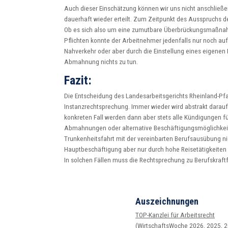
Auch dieser Einschätzung können wir uns nicht anschließen
dauerhaft wieder erteilt. Zum Zeitpunkt des Ausspruchs de
Ob es sich also um eine zumutbare Überbrückungsmaßnahme
Pflichten konnte der Arbeitnehmer jedenfalls nur noch au
Nahverkehr oder aber durch die Einstellung eines eigenen 
Abmahnung nichts zu tun.
Fazit:
Die Entscheidung des Landesarbeitsgerichts Rheinland-Pfalz b
Instanzrechtsprechung. Immer wieder wird abstrakt darauf
konkreten Fall werden dann aber stets alle Kündigungen f
Abmahnungen oder alternative Beschäftigungsmöglichkeite
Trunkenheitsfahrt mit der vereinbarten Berufsausübung nic
Hauptbeschäftigung aber nur durch hohe Reisetätigkeiten m
In solchen Fällen muss die Rechtsprechung zu Berufskraf
Auszeichnungen
TOP-Kanzlei für Arbeitsrecht
(WirtschaftsWoche 2026, 2025, 2