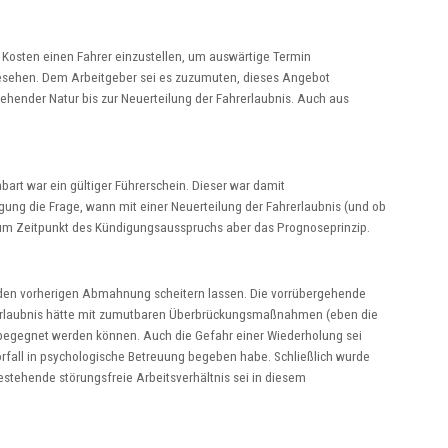
 Kosten einen Fahrer einzustellen, um auswärtige Termin
gesehen. Dem Arbeitgeber sei es zuzumuten, dieses Angebot
ender Natur bis zur Neuerteilung der Fahrerlaubnis. Auch aus
bart war ein gültiger Führerschein. Dieser war damit
ng die Frage, wann mit einer Neuerteilung der Fahrerlaubnis (und ob
 zum Zeitpunkt des Kündigungsausspruchs aber das Prognoseprinzip.
nden vorherigen Abmahnung scheitern lassen. Die vorrübergehende
rerlaubnis hätte mit zumutbaren Überbrückungsmaßnahmen (eben die
 begegnet werden können. Auch die Gefahr einer Wiederholung sei
rfall in psychologische Betreuung begeben habe. Schließlich wurde
bestehende störungsfreie Arbeitsverhältnis sei in diesem