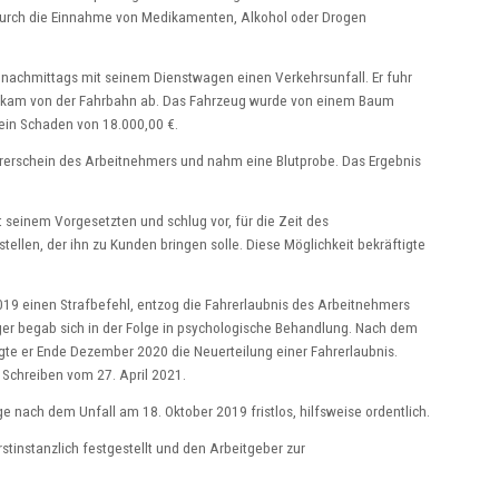
t durch die Einnahme von Medikamenten, Alkohol oder Drogen
 nachmittags mit seinem Dienstwagen einen Verkehrsunfall. Er fuhr
nd kam von der Fahrbahn ab. Das Fahrzeug wurde von einem Baum
 ein Schaden von 18.000,00 €.
rerschein des Arbeitnehmers und nahm eine Blutprobe. Das Ergebnis
 seinem Vorgesetzten und schlug vor, für die Zeit des
ellen, der ihn zu Kunden bringen solle. Diese Möglichkeit bekräftigte
9 einen Strafbefehl, entzog die Fahrerlaubnis des Arbeitnehmers
ger begab sich in der Folge in psychologische Behandlung. Nach dem
gte er Ende Dezember 2020 die Neuerteilung einer Fahrerlaubnis.
Schreiben vom 27. April 2021.
e nach dem Unfall am 18. Oktober 2019 fristlos, hilfsweise ordentlich.
stinstanzlich festgestellt und den Arbeitgeber zur