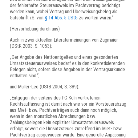
der fehlerhafte Steuerausweis im Pachtvertrag berichtigt
werden kann, wobei Vertrag und Überweisungsbeleg als
Gutschrift i.S. von
§ 14 Abs. 5 UStG
zu werten wären.“
(Hervorhebung durch uns)
Auch in zwei aktuellen Literaturmeinungen von Zugmaier
(DStR 2003, S. 1053):
„Der Angabe des Nettoentgeltes und eines gesonderten
Umsatzsteuerausweises bedarf es in den konkretisierenden
Belegen nicht, sofern diese Angaben in der Vertragsurkunde
enthalten sind.“,
und Müller-Lee (UStB 2004, S. 389):
„Entgegen der seitens des FG Köln vertretenen
Rechtsauffassung ist damit nach wie vor ein Vorsteuerabzug
aus Miet- bzw. Pachtverträgen auch dann noch möglich,
wenn in den monatlichen Abrechnungen bzw.
Zahlungsbelegen kein expliziter Umsatzsteuerausweis
erfolgt, soweit die Umsatzsteuer zutreffend im Miet- bzw.
Pachtvertrag ausgewiesen wurde. Eine generelle Anpassung