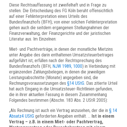
Diese Rechtsauffassung ist zweifelhaft und in Frage zu
stellen. Die Entscheidung des FG Köln beruht offensichtlich
auf einer Fehlinterpretation eines Urteils des
Bundesfinanzhofs (BFH); von einer solchen Fehlinterpretation
gehen auch die seitdem ergangenen Stellungnahmen der
Finanzverwaltung, der Finanzgerichte und der juristischen
Literatur aus. Im Einzelnen:
Miet- und Pachtverträge, in denen der monatliche Mietzins
unter Angabe des darin enthaltenen Umsatzsteuerbetrages
aufgeführt ist, erfüllen nach der Rechtsprechung des
Bundesfinanzhofs (BFH,
NJW 1989, 1000
) in Verbindung mit
ergänzenden Zahlungsbelegen, in denen die jeweiligen
Leistungsabschnitte (Monate) angegeben sind, die
Rechnungsvoraussetzungen des
§14 UStG
. Das zitierte Urteil
hat auch Eingang in die Umsatzsteuer-Richtlinien gefunden,
die in ihrer aktuellen Fassung in diesem Zusammenhang
Folgendes bestimmen (Abschn. 183 Abs. 2 UStR 2005):
„Als Rechnung ist auch ein Vertrag anzusehen, der die in
§ 14
Absatz4 UStG
geforderten Angaben enthält. …
Ist in einem
Vertrag – z.B. in einem Miet- oder Pachtvertrag,