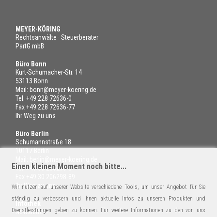
MEYER-KÖRING
Rechtsanwälte · Steuerberater
PartG mbB
Büro Bonn
Kurt-Schumacher-Str. 14
53113 Bonn
Mail:
bonn@meyer-koering.de
Tel.
+49 228 72636-0
Fax +49 228 72636-77
Ihr Weg zu uns
Büro Berlin
Schumannstraße 18
10117 Berlin
Mail:
berlin@meyer-koering.de
Einen kleinen Moment noch bitte...
Tel.
+49 30 206298-6
Fax +49 30 206298-89
Ihr Weg zu uns
Wir nutzen auf unserer Website verschiedene Tools, um unser Angebot für Sie
ständig zu verbessern und Ihnen aktuelle Infos zu unseren Produkten und
Infothek
Dienstleistungen geben zu können. Für weitere Informationen zu den von uns
Newsletter