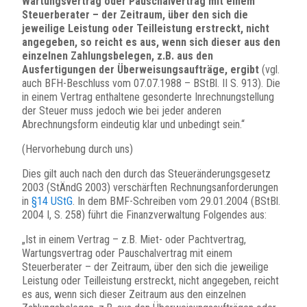
Wartungsvertrag oder Pauschalvertrag mit einem
Steuerberater – der Zeitraum, über den sich die
jeweilige Leistung oder Teilleistung erstreckt, nicht
angegeben, so reicht es aus, wenn sich dieser aus den
einzelnen Zahlungsbelegen, z.B. aus den
Ausfertigungen der Überweisungsaufträge, ergibt
(vgl.
auch BFH-Beschluss vom 07.07.1988 – BStBl. II S. 913). Die
in einem Vertrag enthaltene gesonderte Inrechnungstellung
der Steuer muss jedoch wie bei jeder anderen
Abrechnungsform eindeutig klar und unbedingt sein.“
(Hervorhebung durch uns)
Dies gilt auch nach den durch das Steueränderungsgesetz
2003 (StÄndG 2003) verschärften Rechnungsanforderungen
in
§14 UStG
. In dem BMF-Schreiben vom 29.01.2004 (BStBl.
2004 I, S. 258) führt die Finanzverwaltung Folgendes aus:
„Ist in einem Vertrag – z.B. Miet- oder Pachtvertrag,
Wartungsvertrag oder Pauschalvertrag mit einem
Steuerberater – der Zeitraum, über den sich die jeweilige
Leistung oder Teilleistung erstreckt, nicht angegeben, reicht
es aus, wenn sich dieser Zeitraum aus den einzelnen