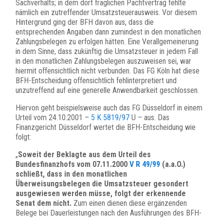
Sachverhalts; in dem dort fraglichen Pachtvertrag fehlte
nämlich ein zutreffender Umsatzsteuerausweis. Vor diesem
Hintergrund ging der BFH davon aus, dass die
entsprechenden Angaben dann zumindest in den monatlichen
Zahlungsbelegen zu erfolgen hätten. Eine Verallgemeinerung
in dem Sinne, dass zukünftig die Umsatzsteuer in jedem Fall
in den monatlichen Zahlungsbelegen auszuweisen sei, war
hiermit offensichtlich nicht verbunden. Das FG Köln hat diese
BFH-Entscheidung offensichtlich fehlinterpretiert und
unzutreffend auf eine generelle Anwendbarkeit geschlossen.
Hiervon geht beispielsweise auch das FG Düsseldorf in einem
Urteil vom 24.10.2001 –
5 K 5819/97
U – aus. Das
Finanzgericht Düsseldorf wertet die BFH-Entscheidung wie
folgt:
„
Soweit der Beklagte aus dem Urteil des
Bundesfinanzhofs vom 07.11.2000
V R 49/99
(a.a.O.)
schließt, dass in den monatlichen
Überweisungsbelegen die Umsatzsteuer gesondert
ausgewiesen werden müsse, folgt der erkennende
Senat dem nicht.
Zum einen dienen diese ergänzenden
Belege bei Dauerleistungen nach den Ausführungen des BFH-