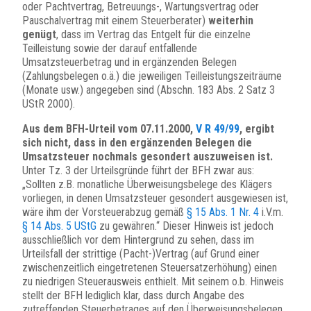
oder Pachtvertrag, Betreuungs-, Wartungsvertrag oder
Pauschalvertrag mit einem Steuerberater)
weiterhin
genügt
, dass im Vertrag das Entgelt für die einzelne
Teilleistung sowie der darauf entfallende
Umsatzsteuerbetrag und in ergänzenden Belegen
(Zahlungsbelegen o.ä.) die jeweiligen Teilleistungszeiträume
(Monate usw.) angegeben sind (Abschn. 183 Abs. 2 Satz 3
UStR 2000).
Aus dem BFH-Urteil vom 07.11.2000,
V R 49/99
, ergibt
sich nicht, dass in den ergänzenden Belegen die
Umsatzsteuer nochmals gesondert auszuweisen ist.
Unter Tz. 3 der Urteilsgründe führt der BFH zwar aus:
„Sollten z.B. monatliche Überweisungsbelege des Klägers
vorliegen, in denen Umsatzsteuer gesondert ausgewiesen ist,
wäre ihm der Vorsteuerabzug gemäß
§ 15 Abs. 1 Nr. 4
i.V.m.
§ 14 Abs. 5 UStG
zu gewähren.“ Dieser Hinweis ist jedoch
ausschließlich vor dem Hintergrund zu sehen, dass im
Urteilsfall der strittige (Pacht-)Vertrag (auf Grund einer
zwischenzeitlich eingetretenen Steuersatzerhöhung) einen
zu niedrigen Steuerausweis enthielt. Mit seinem o.b. Hinweis
stellt der BFH lediglich klar, dass durch Angabe des
zutreffenden Steuerbetrages auf den Überweisungsbelegen