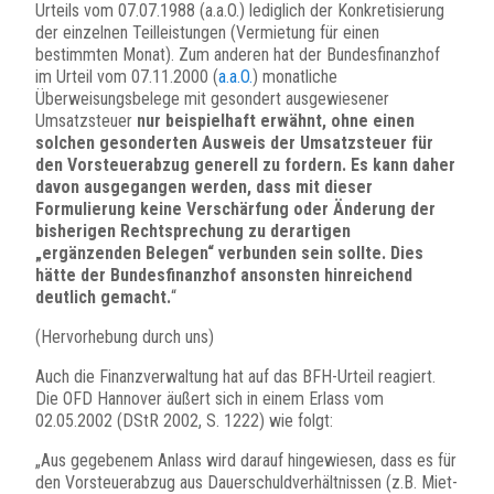
Urteils vom 07.07.1988 (a.a.O.) lediglich der Konkretisierung
der einzelnen Teilleistungen (Vermietung für einen
bestimmten Monat). Zum anderen hat der Bundesfinanzhof
im Urteil vom 07.11.2000 (
a.a.O.
) monatliche
Überweisungsbelege mit gesondert ausgewiesener
Umsatzsteuer
nur beispielhaft erwähnt, ohne einen
solchen gesonderten Ausweis der Umsatzsteuer für
den Vorsteuerabzug generell zu fordern. Es kann daher
davon ausgegangen werden, dass mit dieser
Formulierung keine Verschärfung oder Änderung der
bisherigen Rechtsprechung zu derartigen
„ergänzenden Belegen“ verbunden sein sollte. Dies
hätte der Bundesfinanzhof ansonsten hinreichend
deutlich gemacht.
“
(Hervorhebung durch uns)
Auch die Finanzverwaltung hat auf das BFH-Urteil reagiert.
Die OFD Hannover äußert sich in einem Erlass vom
02.05.2002 (DStR 2002, S. 1222) wie folgt:
„Aus gegebenem Anlass wird darauf hingewiesen, dass es für
den Vorsteuerabzug aus Dauerschuldverhältnissen (z.B. Miet-