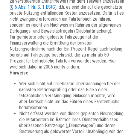
zu versteuernde Entnahmewert mit dem Teilwert anzusetzen
(
§ 6 Abs. 1 Nr. S. 1 EStG
), d.h. es sind die auf die geschätzte
private Nutzung entfallenden Kosten anzusetzen. Dafür ist es
nicht zwingend erforderlich ein Fahrtenbuch zu führen,
sondern es reicht ein Nachweis im Rahmen der allgemeinen
Darlegungs- und Beweislastregeln (Glaubhaftmachung).
Für gemietete oder geleaste Fahrzeuge hat die
Finanzverwaltung die Ermittlung der privaten
Nutzungsentnahme nach der Ein-Prozent-Regel auch bislang
bereits auf Fahrzeuge beschränkt, die zu mehr als 50
Prozent für betriebliche Fahrten verwendet werden. Hier
wird sich daher in 2006 nichts ändern.
Hinweise:
Wer sich nicht auf unliebsame Überraschungen bei der
nächsten Betriebsprüfung oder das Risiko einer
tatsächlichen Verständigung einlassen möchte, wird
aber faktisch nicht um das Führen eines Fahrtenbuchs
herumkommen.
Nicht erfasst werden von dieser geplanten Neuregelung
die Mitarbeitern im Rahmen ihres Dienstverhältnisses
überlassenen Fahrzeuge („Dienstwagen“) und deren
Besteuerung als geldwerter Vorteil. Unabhängig von der