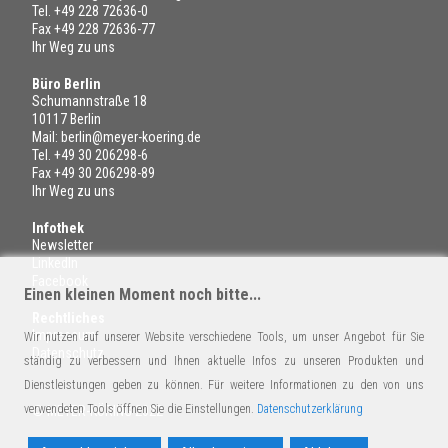
Tel.
+49 228 72636-0
Fax +49 228 72636-77
Ihr Weg zu uns
Büro Berlin
Schumannstraße 18
10117 Berlin
Mail:
berlin@meyer-koering.de
Tel.
+49 30 206298-6
Fax +49 30 206298-89
Ihr Weg zu uns
Infothek
Newsletter
LinkedIn
Facebook
Einen kleinen Moment noch bitte...
Rechtliches
Impressum
Wir nutzen auf unserer Website verschiedene Tools, um unser Angebot für Sie
Datenschutz
ständig zu verbessern und Ihnen aktuelle Infos zu unseren Produkten und
Dienstleistungen geben zu können. Für weitere Informationen zu den von uns
verwendeten Tools öffnen Sie die Einstellungen.
Datenschutzerklärung
© MEYER-KÖRING 2022