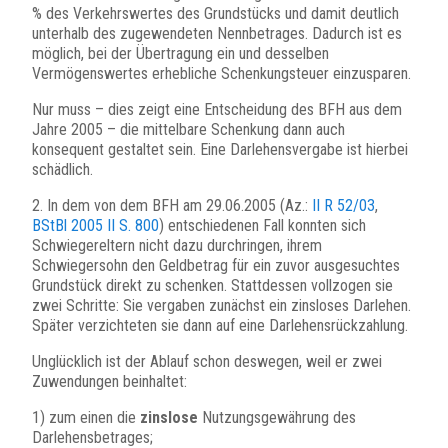
% des Verkehrswertes des Grundstücks und damit deutlich
unterhalb des zugewendeten Nennbetrages. Dadurch ist es
möglich, bei der Übertragung ein und desselben
Vermögenswertes erhebliche Schenkungsteuer einzusparen.
Nur muss – dies zeigt eine Entscheidung des BFH aus dem
Jahre 2005 – die mittelbare Schenkung dann auch
konsequent gestaltet sein. Eine Darlehensvergabe ist hierbei
schädlich.
2. In dem von dem BFH am 29.06.2005 (Az.:
II R 52/03
,
BStBl 2005 II S. 800
) entschiedenen Fall konnten sich
Schwiegereltern nicht dazu durchringen, ihrem
Schwiegersohn den Geldbetrag für ein zuvor ausgesuchtes
Grundstück direkt zu schenken. Stattdessen vollzogen sie
zwei Schritte: Sie vergaben zunächst ein zinsloses Darlehen.
Später verzichteten sie dann auf eine Darlehensrückzahlung.
Unglücklich ist der Ablauf schon deswegen, weil er zwei
Zuwendungen beinhaltet:
1) zum einen die
zinslose
Nutzungsgewährung des
Darlehensbetrages;