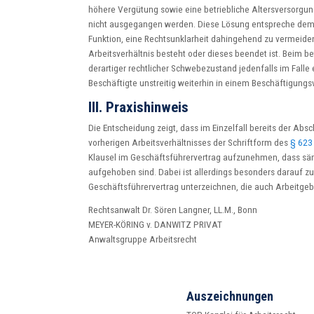
höhere Vergütung sowie eine betriebliche Altersversorgun
nicht ausgegangen werden. Diese Lösung entspreche dem
Funktion, eine Rechtsunklarheit dahingehend zu vermeide
Arbeitsverhältnis besteht oder dieses beendet ist. Beim be
derartiger rechtlicher Schwebezustand jedenfalls im Falle 
Beschäftigte unstreitig weiterhin in einem Beschäftigungsv
III. Praxishinweis
Die Entscheidung zeigt, dass im Einzelfall bereits der A
vorherigen Arbeitsverhältnisses der Schriftform des
§ 623
Klausel im Geschäftsführervertrag aufzunehmen, dass sämt
aufgehoben sind. Dabei ist allerdings besonders darauf z
Geschäftsführervertrag unterzeichnen, die auch Arbeitge
Rechtsanwalt Dr. Sören Langner, LL.M., Bonn
MEYER-KÖRING v. DANWITZ PRIVAT
Anwaltsgruppe Arbeitsrecht
Auszeichnungen