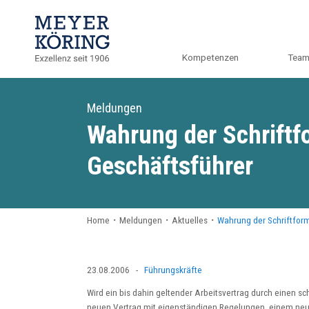
Kompetenzen
Tea
Meldungen
Wahrung der Schriftf
Geschäftsführer
Home
・
Meldungen
・
Aktuelles
・
Wahrung der Schriftfor
23.08.2006
-
Führungskräfte
Wird ein bis dahin geltender Arbeitsvertrag durch einen sc
neuen Vertrag mit eigenständigen Regelungen, einem neue