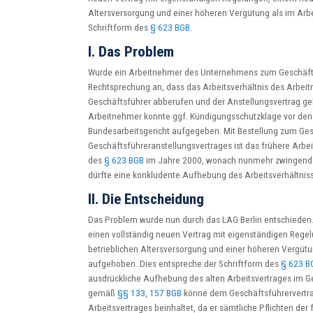
Altersversorgung und einer höheren Vergütung als im Arbei
Schriftform des
§ 623 BGB
.
I. Das Problem
Wurde ein Arbeitnehmer des Unternehmens zum Geschäftsfü
Rechtsprechung an, dass das Arbeitsverhältnis des Arbei
Geschäftsführer abberufen und der Anstellungsvertrag gek
Arbeitnehmer konnte ggf. Kündigungsschutzklage vor den
Bundesarbeitsgericht aufgegeben. Mit Bestellung zum Ges
Geschäftsführeranstellungsvertrages ist das frühere Arbe
des
§ 623 BGB
im Jahre 2000, wonach nunmehr zwingend Sch
dürfte eine konkludente Aufhebung des Arbeitsverhältniss
II. Die Entscheidung
Das Problem wurde nun durch das LAG Berlin entschieden.
einen vollständig neuen Vertrag mit eigenständigen Rege
betrieblichen Altersversorgung und einer höheren Vergütung
aufgehoben. Dies entspreche der Schriftform des
§ 623 B
ausdrückliche Aufhebung des alten Arbeitsvertrages im G
gemäß
§§ 133
,
157 BGB
könne dem Geschäftsführervertr
Arbeitsvertrages beinhaltet, da er sämtliche Pflichten der