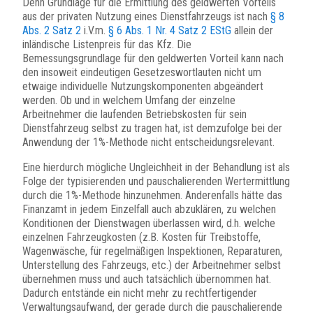
Denn Grundlage für die Ermittlung des geldwerten Vorteils
aus der privaten Nutzung eines Dienstfahrzeugs ist nach
§ 8
Abs. 2 Satz 2
i.V.m.
§ 6 Abs. 1 Nr. 4 Satz 2 EStG
allein der
inländische Listenpreis für das Kfz. Die
Bemessungsgrundlage für den geldwerten Vorteil kann nach
den insoweit eindeutigen Gesetzeswortlauten nicht um
etwaige individuelle Nutzungskomponenten abgeändert
werden. Ob und in welchem Umfang der einzelne
Arbeitnehmer die laufenden Betriebskosten für sein
Dienstfahrzeug selbst zu tragen hat, ist demzufolge bei der
Anwendung der 1%-Methode nicht entscheidungsrelevant.
Eine hierdurch mögliche Ungleichheit in der Behandlung ist als
Folge der typisierenden und pauschalierenden Wertermittlung
durch die 1%-Methode hinzunehmen. Anderenfalls hätte das
Finanzamt in jedem Einzelfall auch abzuklären, zu welchen
Konditionen der Dienstwagen überlassen wird, d.h. welche
einzelnen Fahrzeugkosten (z.B. Kosten für Treibstoffe,
Wagenwäsche, für regelmäßigen Inspektionen, Reparaturen,
Unterstellung des Fahrzeugs, etc.) der Arbeitnehmer selbst
übernehmen muss und auch tatsächlich übernommen hat.
Dadurch entstände ein nicht mehr zu rechtfertigender
Verwaltungsaufwand, der gerade durch die pauschalierende