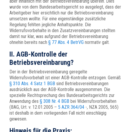
aber inhaltlich mit der Betriebsvereinbarung überein. Dies
wurde von dem Bundesarbeitsgericht so ausgelegt, dass der
Arbeitgeber hier ersichtlich nur die Betriebsvereinbarung
umsetzen wollte. Für eine eigenständige zusätzliche
Regelung fehlten jegliche Anhaltspunkte. Die
Widerrufsvorbehalte in den Zusatzvereinbarungen stellten
damit nur klar, was aufgrund der Betriebsvereinbarung
ohnehin bereits nach
§ 77 Abs. 4 BetrVG
normativ galt.
II. AGB-Kontrolle der
Betriebsvereinbarung?
Der in der Betriebsvereinbarung geregelte
Widerrufsvorbehalt ist einer AGB-Kontrolle entzogen. Gemäß
§ 310 Abs. 4 Satz 1 BGB
sind Betriebsvereinbarungen
ausdrücklich aus der AGB-Kontrolle ausgenommen. Die
spezielle Rechtsprechung des Bundesarbeitsgerichts zur
Anwendung des
§ 308 Nr. 4 BGB
bei Widerrufsvorbehalten
(BAG, Urt. v. 12.01.2005 –
5 AZR 364/04
-, NZA 2005, 565)
ist deshalb in dem vorliegenden Fall nicht einschlägig
gewesen.
Hinweis für die Praxis: