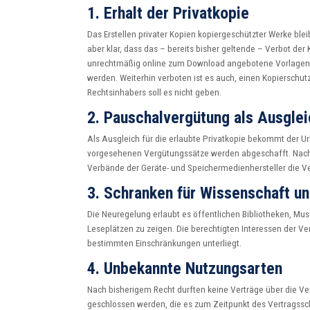
1. Erhalt der Privatkopie
Das Erstellen privater Kopien kopiergeschützter Werke bleib
aber klar, dass das – bereits bisher geltende – Verbot der 
unrechtmäßig online zum Download angebotene Vorlagen gilt
werden. Weiterhin verboten ist es auch, einen Kopierschutz
Rechtsinhabers soll es nicht geben.
2. Pauschalvergütung als Ausglei
Als Ausgleich für die erlaubte Privatkopie bekommt der U
vorgesehenen Vergütungssätze werden abgeschafft. Nach
Verbände der Geräte- und Speichermedienhersteller die V
3. Schranken für Wissenschaft u
Die Neuregelung erlaubt es öffentlichen Bibliotheken, Mu
Leseplätzen zu zeigen. Die berechtigten Interessen der V
bestimmten Einschränkungen unterliegt.
4. Unbekannte Nutzungsarten
Nach bisherigem Recht durften keine Verträge über die Ve
geschlossen werden, die es zum Zeitpunkt des Vertragsschl