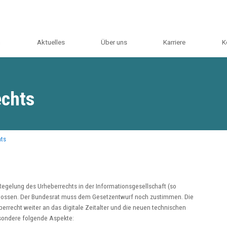
m
Aktuelles
Über uns
Karriere
K
echts
hts
Regelung des Urheberrechts in der Informationsgesellschaft (so
chlossen. Der Bundesrat muss dem Gesetzentwurf noch zustimmen. Die
rrecht weiter an das digitale Zeitalter und die neuen technischen
sondere folgende Aspekte: