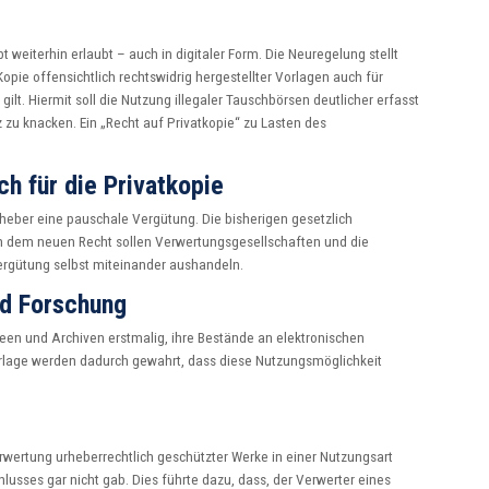
t weiterhin erlaubt – auch in digitaler Form. Die Neuregelung stellt
Kopie offensichtlich rechtswidrig hergestellter Vorlagen auch für
. Hiermit soll die Nutzung illegaler Tauschbörsen deutlicher erfasst
 zu knacken. Ein „Recht auf Privatkopie“ zu Lasten des
ch für die Privatkopie
rheber eine pauschale Vergütung. Die bisherigen gesetzlich
 dem neuen Recht sollen Verwertungsgesellschaften und die
ergütung selbst miteinander aushandeln.
nd Forschung
seen und Archiven erstmalig, ihre Bestände an elektronischen
erlage werden dadurch gewahrt, dass diese Nutzungsmöglichkeit
rwertung urheberrechtlich geschützter Werke in einer Nutzungsart
usses gar nicht gab. Dies führte dazu, dass, der Verwerter eines