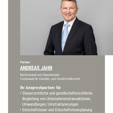
Partner
ANDREAS JAHN
Rechtsanwalt und Steuerberater
Fachanwalt für Handels- und Gesellschaftsrecht
Ihr Ansprechpartner für
Steuerrechtliche und gesellschaftsrechtliche
Begleitung von Unternehmenstransaktionen,
Umwandlungen, Umstrukturierungen
Erbschaftsteuer und Erbschaftsteuerplanung