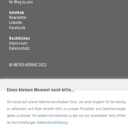
Ihr Weg zu uns
Infothek
Newsletter
LinkedIn
Facebook
Rechtliches
Impressum
Datenschutz
© MEYER-KÖRING 2022
Einen kleinen Moment noch bitte...
Wir nutzen auf unserer Website verschiedene Tools, um unser Angebot für Sie ständig
zu verbessern und Ihnen aktuelle Infos zu unseren Produkten und Dienstleistungen
geben zu können. Für weitere Informationen zu den von uns verwendeten Tools öffnen
Sie die Einstellungen.
Datenschutzerklärung