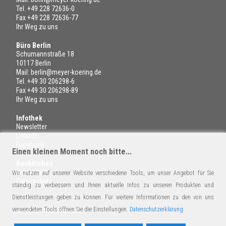
Tel.
+49 228 72636-0
Fax +49 228 72636-77
Ihr Weg zu uns
Büro Berlin
Schumannstraße 18
10117 Berlin
Mail:
berlin@meyer-koering.de
Tel.
+49 30 206298-6
Fax +49 30 206298-89
Ihr Weg zu uns
Infothek
Newsletter
LinkedIn
Facebook
Einen kleinen Moment noch bitte...
Rechtliches
Impressum
Wir nutzen auf unserer Website verschiedene Tools, um unser Angebot für Sie
Datenschutz
ständig zu verbessern und Ihnen aktuelle Infos zu unseren Produkten und
Dienstleistungen geben zu können. Für weitere Informationen zu den von uns
verwendeten Tools öffnen Sie die Einstellungen.
Datenschutzerklärung
© MEYER-KÖRING 2022