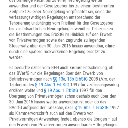
das bisherige Recht bis zu einer Neuregelung weiter
anwendbar und der Gesetzgeber bis zu einem bestimmten
Zeitpunkt zu einer Neuregelung verpflichtet sei, seien die
verfassungswidrigen Regelungen entsprechend der
Tenorierung unabhängig vom Fristlauf für den Gesetzgeber
bis zur tatsächlichen Neuregelung anwendbar. Daher seien
die Bestimmungen des ErbStG im Hinblick auf den Erwerb
von Privatvermögen sowie den zugrunde zu legenden
Steuersatz über den 30. Juni 2016 hinaus anwendbar,
ohne
durch eine spätere rückwirkende Regelung ersetzt zu
werden.
Es bedurfte daher vom BFH auch
keiner
Entscheidung, ob
das BVerfG nur die Regelungen über den Erwerb von
Betriebsvermögen nach
§§ 13a
,
13b ErbStG
2008 i.V.m. der
Tarifnorm des
§ 19 Abs. 1 ErbStG
1997 für verfassungswidrig
erklären wollte und
§ 19 Abs. 1 ErbStG
1997 für den
Übergang von Privatvermögen schon deshalb auch über den
30. Juni 2016 hinaus weiter anwendbar ist oder ob das
BVerfG aufgrund der Tatsache, dass
§ 19 Abs. 1 ErbStG
1997
als Klammervorschrift auch auf den Erwerb von
Privatvermögen Anwendung findet, ebenso die übrigen – auf
den Erwerb von Privatvermögen anwendbaren – Regelungen