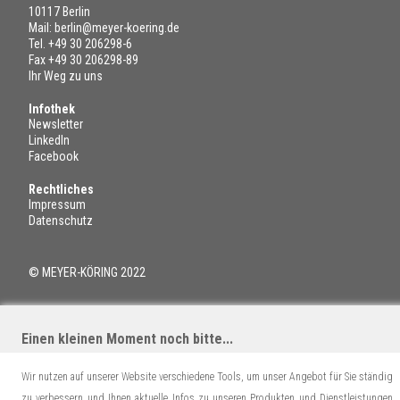
10117 Berlin
Mail:
berlin@meyer-koering.de
Tel.
+49 30 206298-6
Fax +49 30 206298-89
Ihr Weg zu uns
Infothek
Newsletter
LinkedIn
Facebook
Rechtliches
Impressum
Datenschutz
© MEYER-KÖRING 2022
Einen kleinen Moment noch bitte...
Wir nutzen auf unserer Website verschiedene Tools, um unser Angebot für Sie ständig
zu verbessern und Ihnen aktuelle Infos zu unseren Produkten und Dienstleistungen