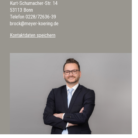
Kurt-Schumacher-Str. 14
53113 Bonn
Telefon
0228/72636-39
brock@meyer-koering.de
Kontaktdaten speichern