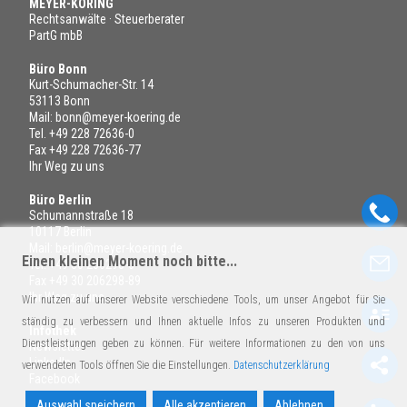
MEYER-KÖRING
Rechtsanwälte · Steuerberater
PartG mbB
Büro Bonn
Kurt-Schumacher-Str. 14
53113 Bonn
Mail:
bonn@meyer-koering.de
Tel.
+49 228 72636-0
Fax +49 228 72636-77
Ihr Weg zu uns
Büro Berlin
Schumannstraße 18
10117 Berlin
Mail:
berlin@meyer-koering.de
Einen kleinen Moment noch bitte...
Tel.
+49 30 206298-6
Fax +49 30 206298-89
Ihr Weg zu uns
Wir nutzen auf unserer Website verschiedene Tools, um unser Angebot für Sie
ständig zu verbessern und Ihnen aktuelle Infos zu unseren Produkten und
Infothek
Dienstleistungen geben zu können. Für weitere Informationen zu den von uns
Newsletter
LinkedIn
verwendeten Tools öffnen Sie die Einstellungen.
Datenschutzerklärung
Facebook
Auswahl speichern
Alle akzeptieren
Ablehnen