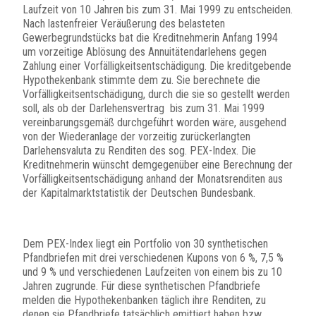
Laufzeit von 10 Jahren bis zum 31. Mai 1999 zu entscheiden.
Nach lastenfreier Veräußerung des belasteten
Gewerbegrundstücks bat die Kreditnehmerin Anfang 1994
um vorzeitige Ablösung des Annuitätendarlehens gegen
Zahlung einer Vorfälligkeitsentschädigung. Die kreditgebende
Hypothekenbank stimmte dem zu. Sie berechnete die
Vorfälligkeitsentschädigung, durch die sie so gestellt werden
soll, als ob der Darlehensvertrag bis zum 31. Mai 1999
vereinbarungsgemäß durchgeführt worden wäre, ausgehend
von der Wiederanlage der vorzeitig zurückerlangten
Darlehensvaluta zu Renditen des sog. PEX-Index. Die
Kreditnehmerin wünscht demgegenüber eine Berechnung der
Vorfälligkeitsentschädigung anhand der Monatsrenditen aus
der Kapitalmarktstatistik der Deutschen Bundesbank.
Dem PEX-Index liegt ein Portfolio von 30 synthetischen
Pfandbriefen mit drei verschiedenen Kupons von 6 %, 7,5 %
und 9 % und verschiedenen Laufzeiten von einem bis zu 10
Jahren zugrunde. Für diese synthetischen Pfandbriefe
melden die Hypothekenbanken täglich ihre Renditen, zu
denen sie Pfandbriefe tatsächlich emittiert haben bzw.