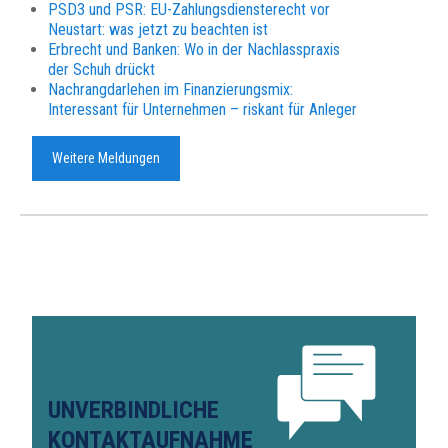
PSD3 und PSR: EU-Zahlungsdiensterecht vor
Neustart: was jetzt zu beachten ist
Erbrecht und Banken: Wo in der Nachlasspraxis
der Schuh drückt
Nachrangdarlehen im Finanzierungsmix:
Interessant für Unternehmen – riskant für Anleger
Weitere Meldungen
UNVERBINDLICHE
KONTAKTAUFNAHME