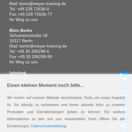
Mail:
bonn@meyer-koering.de
Tel.
+49 228 72636-0
Fax +49 228 72636-77
Ihr Weg zu uns
Büro Berlin
Schumannstraße 18
10117 Berlin
Mail:
berlin@meyer-koering.de
Tel.
+49 30 206298-6
Fax +49 30 206298-89
Ihr Weg zu uns
Infothek
Newsletter
LinkedIn
Einen kleinen Moment noch bitte...
Facebook
Wir nutzen auf unserer Website verschiedene Tools, um unser Angebot
Rechtliches
Impressum
für Sie ständig zu verbessern und Ihnen aktuelle Infos zu unseren
Datenschutz
Produkten und Dienstleistungen geben zu können. Für weitere
Informationen zu den von uns verwendeten Tools öffnen Sie die
Einstellungen.
Datenschutzerklärung
© MEYER-KÖRING 2022