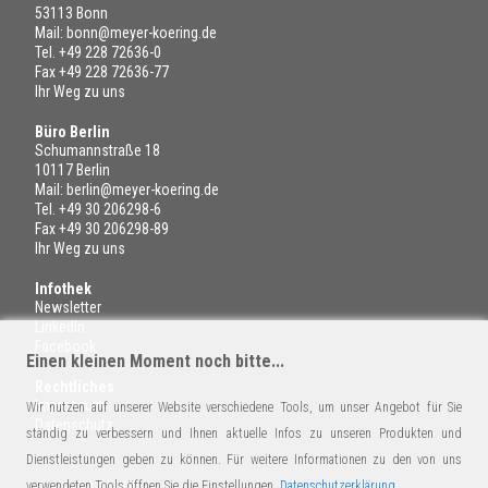
53113 Bonn
Mail:
bonn@meyer-koering.de
Tel.
+49 228 72636-0
Fax +49 228 72636-77
Ihr Weg zu uns
Büro Berlin
Schumannstraße 18
10117 Berlin
Mail:
berlin@meyer-koering.de
Tel.
+49 30 206298-6
Fax +49 30 206298-89
Ihr Weg zu uns
Infothek
Newsletter
LinkedIn
Facebook
Einen kleinen Moment noch bitte...
Rechtliches
Impressum
Wir nutzen auf unserer Website verschiedene Tools, um unser Angebot für Sie
Datenschutz
ständig zu verbessern und Ihnen aktuelle Infos zu unseren Produkten und
Dienstleistungen geben zu können. Für weitere Informationen zu den von uns
verwendeten Tools öffnen Sie die Einstellungen.
Datenschutzerklärung
© MEYER-KÖRING 2022