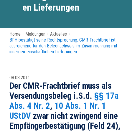
en Lieferungen
Home
・
Meldungen
・
Aktuelles
・
BFH bestätigt seine Rechtsprechung: CMR-Frachtbrief ist
ausreichend für den Belegnachweis im Zusammenhang mit
innergemeinschaftlichen Lieferungen
08.08.2011
Der CMR-Frachtbrief muss als
Versendungsbeleg i.S.d.
§§ 17a
Abs. 4 Nr. 2
,
10 Abs. 1 Nr. 1
UStDV
zwar nicht zwingend eine
Empfängerbestätigung (Feld 24),