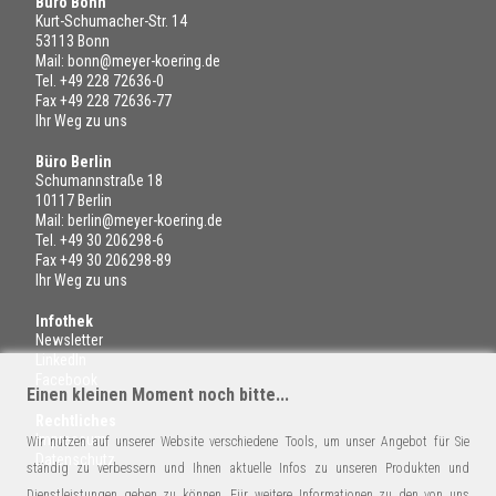
Büro Bonn
Kurt-Schumacher-Str. 14
53113 Bonn
Mail:
bonn@meyer-koering.de
Tel.
+49 228 72636-0
Fax +49 228 72636-77
Ihr Weg zu uns
Büro Berlin
Schumannstraße 18
10117 Berlin
Mail:
berlin@meyer-koering.de
Tel.
+49 30 206298-6
Fax +49 30 206298-89
Ihr Weg zu uns
Infothek
Newsletter
LinkedIn
Facebook
Einen kleinen Moment noch bitte...
Rechtliches
Impressum
Wir nutzen auf unserer Website verschiedene Tools, um unser Angebot für Sie
Datenschutz
ständig zu verbessern und Ihnen aktuelle Infos zu unseren Produkten und
Dienstleistungen geben zu können. Für weitere Informationen zu den von uns