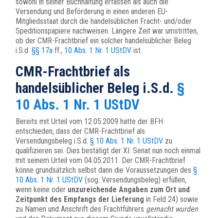
sowohl in seiner Buchhaltung erfassen als auch die
Versendung und Beförderung in einen anderen EU-
Mitgliedsstaat durch die handelsüblichen Fracht- und/oder
Speditionspapiere nachweisen. Längere Zeit war umstritten,
ob der CMR-Frachtbrief ein solcher handelsüblicher Beleg
i.S.d.
§§ 17a
ff.,
10 Abs. 1 Nr. 1 UStDV
ist.
CMR-Frachtbrief als
handelsüblicher Beleg i.S.d.
§
10 Abs. 1 Nr. 1 UStDV
Bereits mit Urteil vom 12.05.2009 hatte der BFH
entschieden, dass der CMR-Frachtbrief als
Versendungsbeleg i.S.d.
§ 10 Abs. 1 Nr. 1 UStDV
zu
qualifizieren sei. Dies bestätigt der XI. Senat nun noch einmal
mit seinem Urteil vom 04.05.2011. Der CMR-Frachtbrief
könne grundsätzlich selbst dann die Voraussetzungen des
§
10 Abs. 1 Nr. 1 UStDV
(sog. Versendungsbeleg) erfüllen,
wenn keine oder
unzureichende Angaben zum Ort und
Zeitpunkt des Empfangs der Lieferung
in Feld 24) sowie
zu Namen und Anschrift des Frachtführers
gemacht wurden