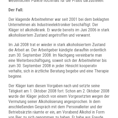
wesentlichen Punkte nochmals für die Praxis darzustellen.
Der Fall:
Der klagende Arbeitnehmer war seit 2001 bei dem beklagten
Unternehmen als Industrieelektroniker beschäftigt. Der
Kläger ist alkoholkrank. Er wurde bereits im Juni 2006 in stark
alkoholisiertem Zustand angetroffen und verwarnt.
Im Juli 2008 trat er wieder in stark alkoholisiertem Zustand
die Arbeit an. Der Arbeitgeber kündigte daraufhin ordentlich
zum 30. September 2008. Im Nachgang vereinbarte man
eine Weiterbeschäftigung, soweit sich der Arbeitnehmer bis
zum 30. September 2008 in jeder Hinsicht kooperativ
verhalte, sich in ärztliche Beratung begebe und eine Therapie
beginne.
Der Kläger kam diesen Vorgaben nach und setzte seine
Tätigkeit am 1. Oktober 2008 fort. Schon am 2. Oktober 2008
wurde der Kläger jedoch von einem Vorgesetzten wegen der
Vermutung seiner Alkoholisierung angesprochen. In dem
anschließenden Gespräch mit dem Personalleiter und der
Betriebsärztin räumte er ein, am Vorabend Alkohol in Form
von Bier zu sich genommen zu haben. Er habe aus Freude