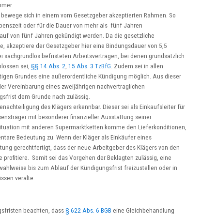
hmer.
t bewege sich in einem vom Gesetzgeber akzeptierten Rahmen. So
benszeit oder für die Dauer von mehr als fünf Jahren
auf von fünf Jahren gekündigt werden. Da die gesetzliche
e, akzeptiere der Gesetzgeber hier eine Bindungsdauer von 5,5
ei sachgrundlos befristeten Arbeitsverträgen, bei denen grundsätzlich
lossen sei,
§§ 14 Abs. 2
,
15 Abs. 3 TzBfG
. Zudem sei in allen
htigen Grundes eine außerordentliche Kündigung möglich. Aus dieser
er Vereinbarung eines zweijährigen nachvertraglichen
sfrist dem Grunde nach zulässig.
achteiligung des Klägers erkennbar. Dieser sei als Einkaufsleiter für
ensträger mit besonderer finanzieller Ausstattung seiner
situation mit anderen Supermarktketten komme den Lieferkonditionen,
entare Bedeutung zu. Wenn der Kläger als Einkäufer eines
tung gerechtfertigt, dass der neue Arbeitgeber des Klägers von den
 profitiere. Somit sei das Vorgehen der Beklagten zulässig, eine
wahlweise bis zum Ablauf der Kündigungsfrist freizustellen oder in
ssen veralte.
gsfristen beachten, dass
§ 622 Abs. 6 BGB
eine Gleichbehandlung