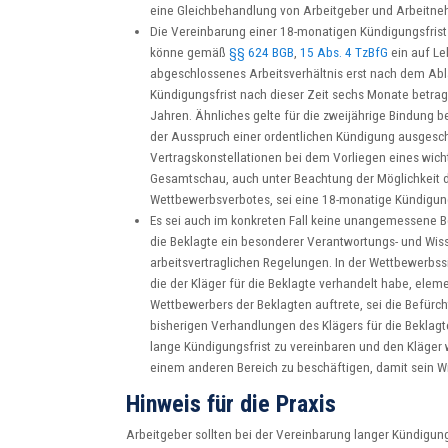
eine Gleichbehandlung von Arbeitgeber und Arbeitne
Die Vereinbarung einer 18-monatigen Kündigungsfris
könne gemäß
§§ 624 BGB
,
15 Abs. 4 TzBfG
ein auf Le
abgeschlossenes Arbeitsverhältnis erst nach dem Abl
Kündigungsfrist nach dieser Zeit sechs Monate betrag
Jahren. Ähnliches gelte für die zweijährige Bindung b
der Ausspruch einer ordentlichen Kündigung ausgesch
Vertragskonstellationen bei dem Vorliegen eines wic
Gesamtschau, auch unter Beachtung der Möglichkeit d
Wettbewerbsverbotes, sei eine 18-monatige Kündigung
Es sei auch im konkreten Fall keine unangemessene Ben
die Beklagte ein besonderer Verantwortungs- und Wiss
arbeitsvertraglichen Regelungen. In der Wettbewerbs
die der Kläger für die Beklagte verhandelt habe, elem
Wettbewerbers der Beklagten auftrete, sei die Befürch
bisherigen Verhandlungen des Klägers für die Beklagte
lange Kündigungsfrist zu vereinbaren und den Kläger 
einem anderen Bereich zu beschäftigen, damit sein Wi
Hinweis für die Praxis
Arbeitgeber sollten bei der Vereinbarung langer Kündigun