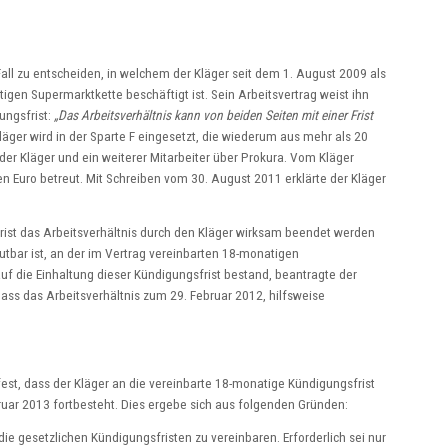
Fall zu entscheiden, in welchem der Kläger seit dem 1. August 2009 als
ätigen Supermarktkette beschäftigt ist. Sein Arbeitsvertrag weist ihn
ungsfrist:
„Das Arbeitsverhältnis kann von beiden Seiten mit einer Frist
läger wird in der Sparte F eingesetzt, die wiederum aus mehr als 20
der Kläger und ein weiterer Mitarbeiter über Prokura. Vom Kläger
 Euro betreut. Mit Schreiben vom 30. August 2011 erklärte der Kläger
frist das Arbeitsverhältnis durch den Kläger wirksam beendet werden
utbar ist, an der im Vertrag vereinbarten 18-monatigen
uf die Einhaltung dieser Kündigungsfrist bestand, beantragte der
dass das Arbeitsverhältnis zum 29. Februar 2012, hilfsweise
 fest, dass der Kläger an die vereinbarte 18-monatige Kündigungsfrist
ruar 2013 fortbesteht. Dies ergebe sich aus folgenden Gründen:
 die gesetzlichen Kündigungsfristen zu vereinbaren. Erforderlich sei nur