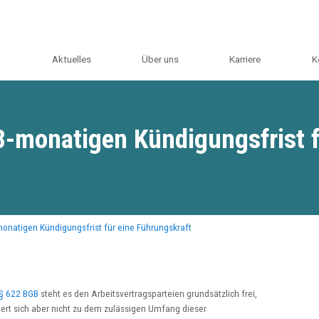
m
Aktuelles
Über uns
Karriere
K
8-monatigen Kündigungsfrist f
onatigen Kündigungsfrist für eine Führungskraft
§ 622 BGB
steht es den Arbeitsvertragsparteien grundsätzlich frei,
ert sich aber nicht zu dem zulässigen Umfang dieser