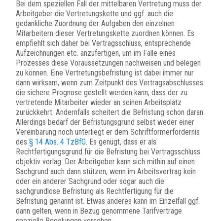
Bei dem speziellen Fall der mittelbaren Vertretung muss der
Arbeitgeber die Vertretungskette und ggf. auch die
gedankliche Zuordnung der Aufgaben den einzelnen
Mitarbeitern dieser Vertretungskette zuordnen können. Es
empfiehlt sich daher bei Vertragsschluss, entsprechende
Aufzeichnungen etc. anzufertigen, um im Falle eines
Prozesses diese Voraussetzungen nachweisen und belegen
zu können. Eine Vertretungsbefristung ist dabei immer nur
dann wirksam, wenn zum Zeitpunkt des Vertragsabschlusses
die sichere Prognose gestellt werden kann, dass der zu
vertretende Mitarbeiter wieder an seinen Arbeitsplatz
zurückkehrt. Andernfalls scheitert die Befristung schon daran.
Allerdings bedarf der Befristungsgrund selbst weder einer
Vereinbarung noch unterliegt er dem Schriftformerfordernis
des
§ 14 Abs. 4 TzBfG
. Es genügt, dass er als
Rechtfertigungsgrund für die Befristung bei Vertragsschluss
objektiv vorlag. Der Arbeitgeber kann sich mithin auf einen
Sachgrund auch dann stützen, wenn im Arbeitsvertrag kein
oder ein anderer Sachgrund oder sogar auch die
sachgrundlose Befristung als Rechtfertigung für die
Befristung genannt ist. Etwas anderes kann im Einzelfall ggf.
dann gelten, wenn in Bezug genommene Tarifverträge
spezielle Regelungen vorsehen.