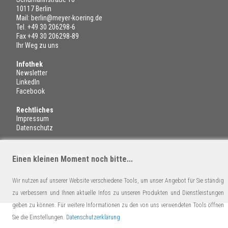
10117 Berlin
Mail:
berlin@meyer-koering.de
Tel.
+49 30 206298-6
Fax +49 30 206298-89
Ihr Weg zu uns
Infothek
Newsletter
LinkedIn
Facebook
Rechtliches
Impressum
Datenschutz
© MEYER-KÖRING 2022
Einen kleinen Moment noch bitte...
Wir nutzen auf unserer Website verschiedene Tools, um unser Angebot für Sie ständig
zu verbessern und Ihnen aktuelle Infos zu unseren Produkten und Dienstleistungen
geben zu können. Für weitere Informationen zu den von uns verwendeten Tools öffnen
Sie die Einstellungen.
Datenschutzerklärung