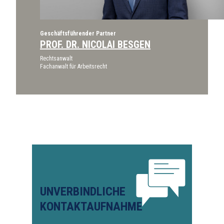
Geschäftsführender Partner
PROF. DR. NICOLAI BESGEN
Rechtsanwalt
Fachanwalt für Arbeitsrecht
UNVERBINDLICHE
KONTAKTAUFNAHME