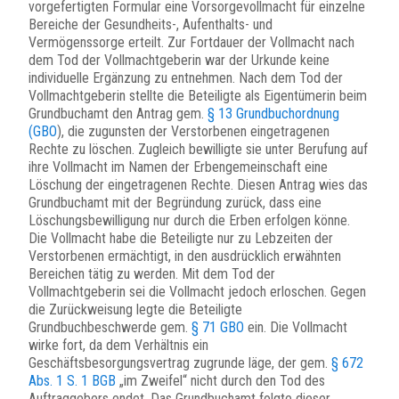
vorgefertigten Formular eine Vorsorgevollmacht für einzelne
Bereiche der Gesundheits-, Aufenthalts- und
Vermögenssorge erteilt. Zur Fortdauer der Vollmacht nach
dem Tod der Vollmachtgeberin war der Urkunde keine
individuelle Ergänzung zu entnehmen. Nach dem Tod der
Vollmachtgeberin stellte die Beteiligte als Eigentümerin beim
Grundbuchamt den Antrag gem.
§ 13 Grundbuchordnung
(GBO
), die zugunsten der Verstorbenen eingetragenen
Rechte zu löschen. Zugleich bewilligte sie unter Berufung auf
ihre Vollmacht im Namen der Erbengemeinschaft eine
Löschung der eingetragenen Rechte. Diesen Antrag wies das
Grundbuchamt mit der Begründung zurück, dass eine
Löschungsbewilligung nur durch die Erben erfolgen könne.
Die Vollmacht habe die Beteiligte nur zu Lebzeiten der
Verstorbenen ermächtigt, in den ausdrücklich erwähnten
Bereichen tätig zu werden. Mit dem Tod der
Vollmachtgeberin sei die Vollmacht jedoch erloschen. Gegen
die Zurückweisung legte die Beteiligte
Grundbuchbeschwerde gem.
§ 71 GBO
ein. Die Vollmacht
wirke fort, da dem Verhältnis ein
Geschäftsbesorgungsvertrag zugrunde läge, der gem.
§ 672
Abs. 1 S. 1 BGB
„im Zweifel“ nicht durch den Tod des
Auftraggebers endet. Das Grundbuchamt folgte dieser