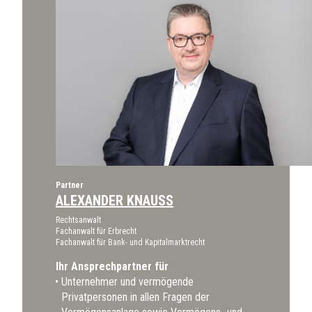
Partner
ALEXANDER KNAUSS
Rechtsanwalt
Fachanwalt für Erbrecht
Fachanwalt für Bank- und Kapitalmarktrecht
Ihr Ansprechpartner für
Unternehmer und vermögende
Privatpersonen in allen Fragen der