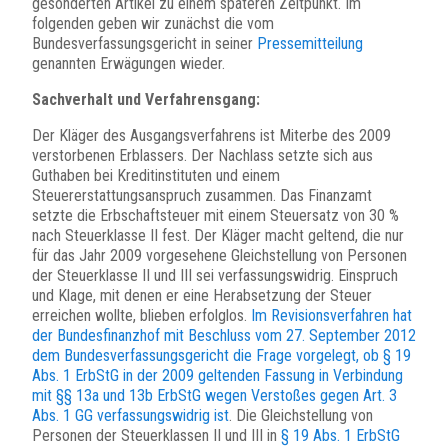
gesonderten Artikel zu einem späteren Zeitpunkt. Im
folgenden geben wir zunächst die vom
Bundesverfassungsgericht in seiner
Pressemitteilung
genannten Erwägungen wieder.
Sachverhalt und Verfahrensgang:
Der Kläger des Ausgangsverfahrens ist Miterbe des 2009
verstorbenen Erblassers. Der Nachlass setzte sich aus
Guthaben bei Kreditinstituten und einem
Steuererstattungsanspruch zusammen. Das Finanzamt
setzte die Erbschaftsteuer mit einem Steuersatz von 30 %
nach Steuerklasse II fest. Der Kläger macht geltend, die nur
für das Jahr 2009 vorgesehene Gleichstellung von Personen
der Steuerklasse II und III sei verfassungswidrig. Einspruch
und Klage, mit denen er eine Herabsetzung der Steuer
erreichen wollte, blieben erfolglos.
Im Revisionsverfahren hat
der Bundesfinanzhof mit Beschluss vom 27. September 2012
dem Bundesverfassungsgericht die Frage vorgelegt, ob § 19
Abs. 1 ErbStG in der 2009 geltenden Fassung in Verbindung
mit §§ 13a und 13b ErbStG wegen Verstoßes gegen Art. 3
Abs. 1 GG verfassungswidrig ist
. Die Gleichstellung von
Personen der Steuerklassen II und III in
§ 19 Abs. 1 ErbStG