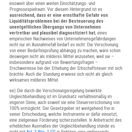
insoweit über einen weiten Einschätzungs- und
Prognosespielraum. Vor diesem Hintergrund ist es
ausreichend, dass er eine ernsthafte Gefahr von
Liquiditätsproblemen bei der Besteuerung des
unentgeltlichen Übergangs von Unternehmen
vertretbar und plausibel diagnostiziert hat
; eines
empirischen Nachweises von Unternehmensgefährdungen
nicht nur im Ausnahmefall bedarf es nicht. Die Verschonung
von einer Bedürfnisprüfung abhängig zu machen, wäre schon
deswegen nicht als milderes Mittel anzusehen, weil sie –
insbesondere aufgrund von Bewertungsfragen –
Erschwernisse bei der Erhebung der Erbschaftsteuer mit sich
brächte. Auch die Stundung erwiese sich nicht als gleich
wirksames milderes Mittel.
ee) Die durch die Verschonungsregelung bewirkte
Ungleichbehandlung ist im Grundsatz verhältnismäßig im
engeren Sinne, auch soweit sie eine Steuerverschonung von
100% ermöglicht. Der Gesetzgeber ist weitgehend frei in
seiner Entscheidung, welche Instrumente er dafür einsetzt,
eine zielgenaue Förderung sicherzustellen. In Anbetracht des
erheblichen Ausmaßes der Ungleichbehandlung stünde es
nicht mit
Art. 3 Abs. 1 GG
in Einklang, eine umfassende