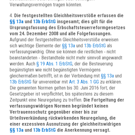
Verwaltungsvermögen tragen könnten.
4.
Die festgestellten Gleichheitsverstöße erfassen die
§§ 13a
und
13b ErbStG
insgesamt; dies gilt für die
Ursprungsfassung des Erbschaftsteuerreformgesetzes
vom 24. Dezember 2008 und alle Folgefassungen.
Aufgrund der festgestellten Gleichheitsverstöße erweisen
sich wichtige Elemente der
§§ 13a
und
13b ErbStG
als
verfassungswidrig. Ohne sie können die restlichen ‑ nicht
beanstandeten ‑ Bestandteile nicht mehr sinnvoll angewandt
werden. Auch
§ 19 Abs. 1 ErbStG
, der die Besteuerung
begünstigten wie nicht begünstigten Vermögens
gleichermaßen betrifft, ist in der Verbindung mit
§§ 13a
und
13b ErbStG
für unvereinbar mit
Art. 3 Abs. 1 GG
zu erklären.
Die genannten Normen gelten bis 30. Juni 2016 fort; der
Gesetzgeber ist verpflichtet, bis spätestens zu diesem
Zeitpunkt eine Neuregelung zu treffen.
Die Fortgeltung der
verfassungswidrigen Normen begründet keinen
Vertrauensschutz gegenüber einer bis zur
Urteilsverkündung rückwirkenden Neuregelung, die
einer exzessiven Ausnutzung der gleichheitswidrigen
§§ 13a
und
13b ErbStG
die Anerkennung versagt.