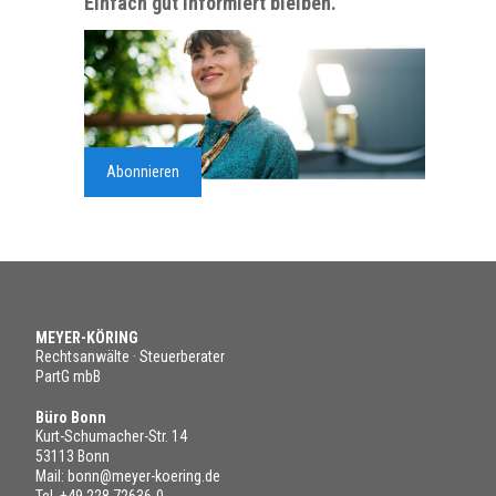
Einfach gut informiert bleiben.
Abonnieren
MEYER-KÖRING
Rechtsanwälte · Steuerberater
PartG mbB
Büro Bonn
Kurt-Schumacher-Str. 14
53113 Bonn
Mail:
bonn@meyer-koering.de
Tel.
+49 228 72636-0