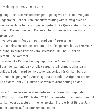
e: Meldungen BMG v. 10.06.2015):
ng eingeführt. Die Mindestmengenregelung wird nach den Vorgaben
ausgestaltet. Bei der Krankenhausvergütung wird künftig auch an
und -abschläge für Leistungen eingeführt. Die Qualitätsberichte der
, denn Patientinnen und Patienten benötigen leichter nutzbare
rankenhaus.
enversorgung (Pflege am Bett) wird ein
Pflegestellen-
 2018 belaufen sich die Fördermittel auf insgesamt bis zu 660 Mio. €.
fügung. Dadurch können voraussichtlich 6.350 neue Stellen
 Bett zu Gute kommen.
ng
werden die Rahmenbedingungen für die Anwendung von
die an der stationären Notfallversorgung teilnehmen, erhalten in
hläge. Zudem wird der Investitionsabschlag für Kliniken bei der
 Rahmenbedingungen für Zuschläge für besondere Aufgaben werden
 wird ab dem Jahr 2016 durch eine weitere Annäherung an den
n zwei Stufen. In einer ersten Stufe werden Vereinbarungen der
t Wirkung für das DRG-System 2017 die Bewertung bei Leistungen mit
enken oder abzustufen. In einer zweiten Stufe erfolgt für das Jahr
n der Landes- auf die Krankenhausebene.