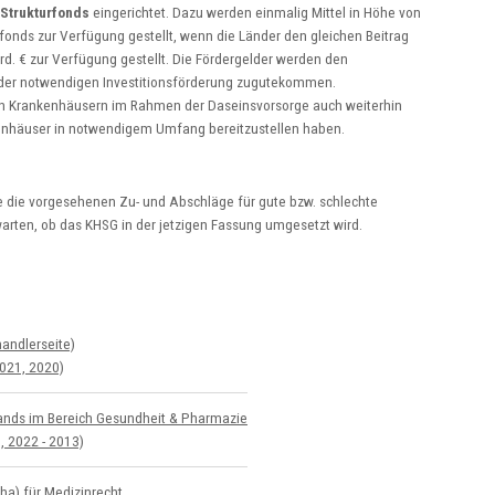
Strukturfonds
eingerichtet. Dazu werden einmalig Mittel in Höhe von
fonds zur Verfügung gestellt, wenn die Länder den gleichen Beitrag
rd. € zur Verfügung gestellt. Die Fördergelder werden den
u der notwendigen Investitionsförderung zugutekommen.
von Krankenhäusern im Rahmen der Daseinsvorsorge auch weiterhin
nkenhäuser in notwendigem Umfang bereitzustellen haben.
re die vorgesehenen Zu- und Abschläge für gute bzw. schlechte
zuwarten, ob das KHSG in der jetzigen Fassung umgesetzt wird.
and­ler­seite)
021, 2020)
­lands im Bereich Gesundheit & Pharmazie
, 2022 - 2013)
ha) für Medizinrecht