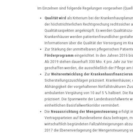
Im Einzelnen sind folgende Regelungen vorgesehen (Quell
Qualität wird
als Kriterium bei der Krankenhausplanu
der höchstrichterlichen Rechtsprechung rechtssicher 
Qualitätsaspekten angeknüpft. Es werden Qualitätszu- 
Krankenhäuser werden patientenfreundlicher gestaltet
Informationen über die Qualität der Versorgung im K
Zur Stärkung der unmittelbaren pflegerischen Patient
Förderprogramm
eingerichtet. In den Jahren 2016 bis
Ab 2019 stehen dauerhaft 330 Mio. € pro Jahr zur Ver
geschaffen werden, die ausschließlich der Pflege am
Zur
Weiterentwicklung der Krankenhausfinanzieru
Sicherstellungszuschlägen präzisiert. Krankenhäuser, 
Abhängigkeit der vorgehaltenen Notfallstrukturen Zusc
ambulanten Vergütung von 10 auf 5 % halbiert. Die
präzisiert. Die Spannweite der Landesbasisfallwerte
einheitlichen Basisfallwertkorridor vermindert.
Die
Neuausrichtung der Mengensteuerung
erfolgt i
Vertragsparteien auf Bundesebene dazu beitragen, mi
wirtschaftlich begründeten Fallzahlsteigerungen abzus
2017 die Ebenenverlagerung der Mengensteuerung vo