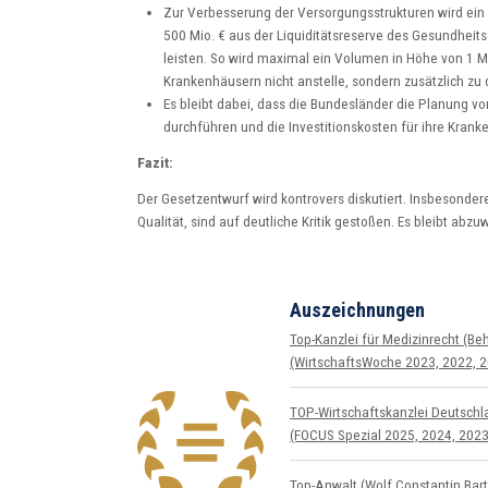
Zur Verbesserung der Versorgungsstrukturen wird ein
500 Mio. € aus der Liquiditätsreserve des Gesundheits
leisten. So wird maximal ein Volumen in Höhe von 1 M
Krankenhäusern nicht anstelle, sondern zusätzlich z
Es bleibt dabei, dass die Bundesländer die Planung 
durchführen und die Investitionskosten für ihre Kra
Fazit:
Der Gesetzentwurf wird kontrovers diskutiert. Insbesonde
Qualität, sind auf deutliche Kritik gestoßen. Es bleibt ab
Auszeichnungen
Top-Kanzlei für Medizin­recht (Beh
(WirtschaftsWoche 2023, 2022, 2
TOP-Wirtschafts­kanzlei Deutsch
(FOCUS Spezial 2025, 2024, 2023
Top-Anwalt (Wolf Constantin Bart