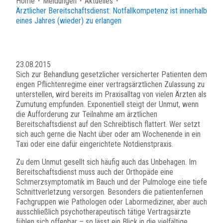
Home
・
Meldungen
・
Aktuelles
・
Ärztlicher Bereitschaftsdienst: Notfallkompetenz ist innerhalb
eines Jahres (wieder) zu erlangen
23.08.2015
Sich zur Behandlung gesetzlicher versicherter Patienten dem
engen Pflichtenregime einer vertragsärztlichen Zulassung zu
unterstellen, wird bereits im Praxisalltag von vielen Ärzten als
Zumutung empfunden. Exponentiell steigt der Unmut, wenn
die Aufforderung zur Teilnahme am ärztlichen
Bereitschaftsdienst auf den Schreibtisch flattert. Wer setzt
sich auch gerne die Nacht über oder am Wochenende in ein
Taxi oder eine dafür eingerichtete Notdienstpraxis.
Zu dem Unmut gesellt sich häufig auch das Unbehagen. Im
Bereitschaftsdienst muss auch der Orthopäde eine
Schmerzsymptomatik im Bauch und der Pulmologe eine tiefe
Schnittverletzung versorgen. Besonders die patientenfernen
Fachgruppen wie Pathologen oder Labormediziner, aber auch
ausschließlich psychotherapeutisch tätige Vertragsärzte
fühlen sich offenbar – so lässt ein Blick in die vielfältige