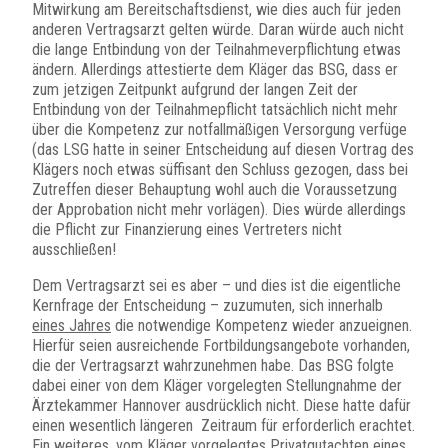
Mitwirkung am Bereitschaftsdienst, wie dies auch für jeden
anderen Vertragsarzt gelten würde. Daran würde auch nicht
die lange Entbindung von der Teilnahmeverpflichtung etwas
ändern. Allerdings attestierte dem Kläger das BSG, dass er
zum jetzigen Zeitpunkt aufgrund der langen Zeit der
Entbindung von der Teilnahmepflicht tatsächlich nicht mehr
über die Kompetenz zur notfallmäßigen Versorgung verfüge
(das LSG hatte in seiner Entscheidung auf diesen Vortrag des
Klägers noch etwas süffisant den Schluss gezogen, dass bei
Zutreffen dieser Behauptung wohl auch die Voraussetzung
der Approbation nicht mehr vorlägen). Dies würde allerdings
die Pflicht zur Finanzierung eines Vertreters nicht
ausschließen!
Dem Vertragsarzt sei es aber – und dies ist die eigentliche
Kernfrage der Entscheidung – zuzumuten, sich innerhalb
eines Jahres
die notwendige Kompetenz wieder anzueignen.
Hierfür seien ausreichende Fortbildungsangebote vorhanden,
die der Vertragsarzt wahrzunehmen habe. Das BSG folgte
dabei einer von dem Kläger vorgelegten Stellungnahme der
Ärztekammer Hannover ausdrücklich nicht. Diese hatte dafür
einen wesentlich längeren Zeitraum für erforderlich erachtet.
Ein weiteres, vom Kläger vorgelegtes Privatgutachten eines