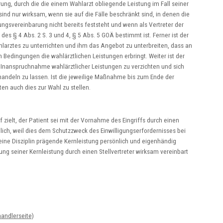
ung, durch die die einem Wahlarzt obliegende Leistung im Fall seiner
ind nur wirksam, wenn sie auf die Fälle beschränkt sind, in denen die
ngsvereinbarung nicht bereits feststeht und wenn als Vertreter der
des § 4 Abs. 2 S. 3 und 4, § 5 Abs. 5 GOÄ bestimmt ist. Ferner ist der
hlarztes zu unterrichten und ihm das Angebot zu unterbreiten, dass an
 Bedingungen die wahlärztlichen Leistungen erbringt. Weiter ist der
ie Inanspruchnahme wahlärztlicher Leistungen zu verzichten und sich
ndeln zu lassen. Ist die jeweilige Maßnahme bis zum Ende der
en auch dies zur Wahl zu stellen.
zielt, der Patient sei mit der Vornahme des Eingriffs durch einen
lich, weil dies dem Schutzzweck des Einwilligungserfordernisses bei
seine Disziplin prägende Kernleistung persönlich und eigenhändig
ung seiner Kernleistung durch einen Stellvertreter wirksam vereinbart
and­ler­seite)