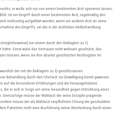
rechts, er wolle sich nur von einem bestimmten Arzt operieren lassen,
 BGH. Ist ein Eingriff durch einen bestimmten Arzt, regelmäßig den
ient rechtzeitig aufgeklärt werden, wenn ein anderer Arzt an seine
 Vornahme des Eingriffs, sei der in der ärztlichen Heilbehandlung
n (möglicherweise) bei einem durch den Beklagten zu 1)
t hätte. Sonst wäre das Vertrauen nicht wirksam geschützt, das
setzen müssen, wenn sie ihre absolut geschützten Rechtsgüter im
.
usweislich der mit der Beklagten zu 3) geschlossenen
ner Behandlung durch den Chefarzt zur Einwilligung bereit gewesen
auen auf die besonderen Erfahrungen und die herausgehobene
 die er sich in Sorge um seine Gesundheit gegen Entrichtung eines
le. Demzufolge müsse der Wahlarzt die seine Disziplin prägende
ondere müsse der als Wahlarzt verpflichtete Chirurg die geschuldete
 dem Patienten nicht eine Ausführung seiner Kernleistung durch einen