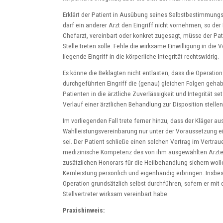
Erklärt der Patient in Ausübung seines Selbstbestimmungs
darf ein anderer Arzt den Eingriff nicht vornehmen, so der
Chefarzt, vereinbart oder konkret zugesagt, müsse der Pat
Stelle treten solle. Fehle die wirksame Einwilligung in die
liegende Eingriff in die körperliche Integrität rechtswidrig.
Es könne die Beklagten nicht entlasten, dass die Operatio
durchgeführten Eingriff die (genau) gleichen Folgen gehab
Patienten in die ärztliche Zuverlässigkeit und Integrität 
Verlauf einer ärztlichen Behandlung zur Disposition stellen
Im vorliegenden Fall trete ferner hinzu, dass der Kläger a
Wahlleistungsvereinbarung nur unter der Voraussetzung ei
sei. Der Patient schließe einen solchen Vertrag im Vertr
medizinische Kompetenz des von ihm ausgewählten Arztes,
zusätzlichen Honorars für die Heilbehandlung sichern wol
Kernleistung persönlich und eigenhändig erbringen. Insbes
Operation grundsätzlich selbst durchführen, sofern er mit
Stellvertreter wirksam vereinbart habe.
Praxishinweis: