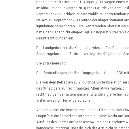
Der Kläger stellte sich am 31. August 2011 wegen eines M
im Klinikum der Beklagten zu 3) vor. Er wurde von dem Bek
September 2011 schloss er eine Wahlleistungsvereinbarung
ist. Am 19. September 2011 wurde der Kläger stationär 
liquidationsberechtigten – stellvertretenden Oberarzt der B
hatte der Kläger nicht eingewilligt. Postoperativ stellten 
Beeinträchtigungen ein.
Das Landgericht hat die Klage abgewiesen. Das Oberlandes
Senat zugelassenen Revision verfolgt der Kläger seine Ans
Die Entscheidung:
Den Feststellungen des Berufungsgerichts trat der BGH m
Die von dem Beklagten zu 2) durchgeführte Operation sei oh
des Schädigers auf rechtmäßiges Alternativverhalten, d.h
rechtmäßigen Verhaltensweise entstanden, greife hier nic
ärztlichen Eingriffen widerspreche.
Von jeher leite die Rechtsprechung das Erfordernis der Ein
Eingriffs in die körperliche Integrität aus dem Recht auf
Ausfluss des Rechts auf Menschenwürde her. Geschützt we
körperliche Integrität, über die sich der Arzt nicht selbsth