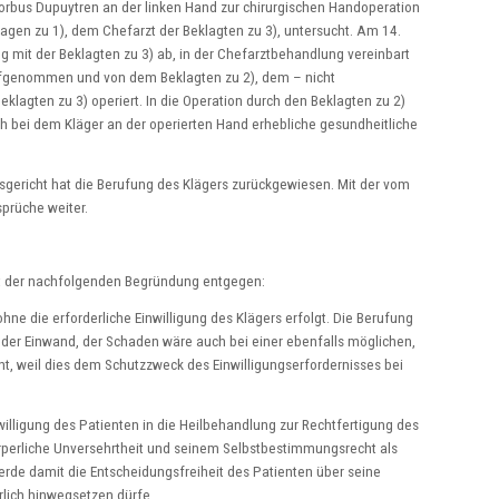
orbus Dupuytren an der linken Hand zur chirurgischen Handoperation
lagen zu 1), dem Chefarzt der Beklagten zu 3), untersucht. Am 14.
 mit der Beklagten zu 3) ab, in der Chefarztbehandlung vereinbart
aufgenommen und von dem Beklagten zu 2), dem – nicht
eklagten zu 3) operiert. In die Operation durch den Beklagten zu 2)
sich bei dem Kläger an der operierten Hand erhebliche gesundheitliche
gericht hat die Berufung des Klägers zurückgewiesen. Mit der vom
prüche weiter.
it der nachfolgenden Begründung entgegen:
ne die erforderliche Einwilligung des Klägers erfolgt. Die Berufung
. der Einwand, der Schaden wäre auch bei einer ebenfalls möglichen,
ht, weil dies dem Schutzzweck des Einwilligungserfordernisses bei
willigung des Patienten in die Heilbehandlung zur Rechtfertigung des
 körperliche Unversehrtheit und seinem Selbstbestimmungsrecht als
rde damit die Entscheidungsfreiheit des Patienten über seine
errlich hinwegsetzen dürfe.