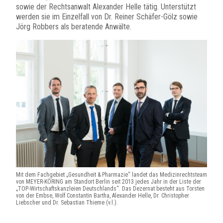
sowie der Rechtsanwalt Alexander Helle tätig. Unterstützt
werden sie im Einzelfall von Dr. Reiner Schäfer-Gölz sowie
Jörg Robbers als beratende Anwälte.
Mit dem Fachgebiet „Gesundheit & Pharmazie“ landet das Medizin­rechtsteam
von MEYER-KÖRING am Standort Berlin seit 2013 jedes Jahr in der Liste der
„TOP-Wirtschafts­kanz­leien Deutsch­lands“. Das Dezernat besteht aus Torsten
von der Embse, Wolf Constantin Bartha, Alexander Helle, Dr. Chris­topher
Liebscher und Dr. Sebastian Thieme (v.l.).