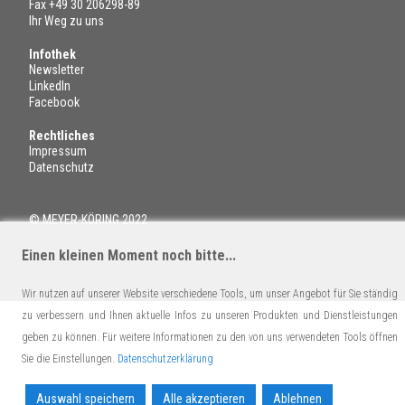
Fax +49 30 206298-89
Ihr Weg zu uns
Infothek
Newsletter
LinkedIn
Facebook
Rechtliches
Impressum
Datenschutz
© MEYER-KÖRING 2022
Einen kleinen Moment noch bitte...
Wir nutzen auf unserer Website verschiedene Tools, um unser Angebot für Sie ständig
zu verbessern und Ihnen aktuelle Infos zu unseren Produkten und Dienstleistungen
geben zu können. Für weitere Informationen zu den von uns verwendeten Tools öffnen
Sie die Einstellungen.
Datenschutzerklärung
Auswahl speichern
Alle akzeptieren
Ablehnen