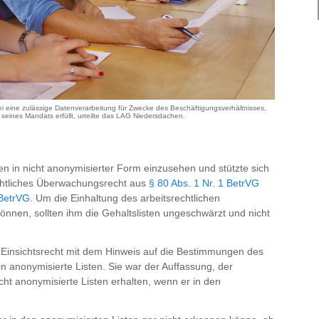
sei eine zulässige Datenverarbeitung für Zwecke des Beschäftigungsverhältnisses,
 seines Mandats erfüllt, urteilte das LAG Niedersdachen.
sten in nicht anonymisierter Form einzusehen und stützte sich
echtliches Überwachungsrecht aus
§ 80 Abs. 1 Nr. 1 BetrVG
 BetrVG
. Um die Einhaltung des arbeitsrechtlichen
nnen, sollten ihm die Gehaltslisten ungeschwärzt und nicht
s Einsichtsrecht mit dem Hinweis auf die Bestimmungen des
in anonymisierte Listen. Sie war der Auffassung, der
icht anonymisierte Listen erhalten, wenn er in den