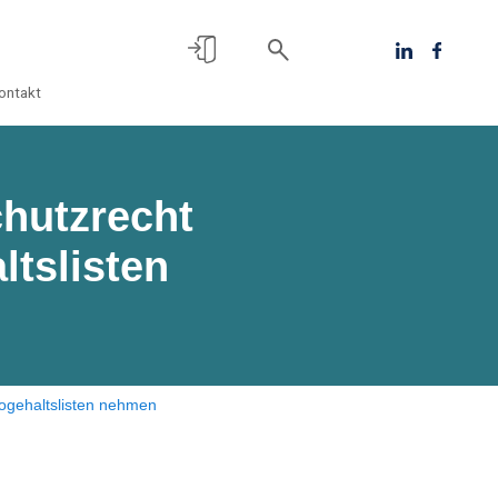
ontakt
chutzrecht
ltslisten
togehaltslisten nehmen