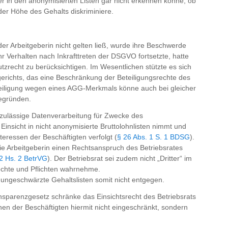
er in den anonymisierten Listen gar nicht erkennen könne, ob
der Höhe des Gehalts diskriminiere.
er Arbeitgeberin nicht gelten ließ, wurde ihre Beschwerde
r Verhalten nach Inkrafttreten der DSGVO fortsetzte, hatte
zrecht zu berücksichtigen. Im Wesentlichen stützte es sich
sgerichts, das eine Beschränkung der Beteiligungsrechte des
teiligung wegen eines AGG-Merkmals könne auch bei gleicher
begründen.
e zulässige Datenverarbeitung für Zwecke des
Einsicht in nicht anonymisierte Bruttolohnlisten nimmt und
eressen der Beschäftigten verfolgt (
§ 26 Abs. 1 S. 1 BDSG
).
 die Arbeitgeberin einen Rechtsanspruch des Betriebsrates
 2 Hs. 2 BetrVG
). Der Betriebsrat sei zudem nicht „Dritter“ im
echte und Pflichten wahrnehme.
 ungeschwärzte Gehaltslisten somit nicht entgegen.
ransparenzgesetz schränke das Einsichtsrecht des Betriebsrats
nen der Beschäftigten hiermit nicht eingeschränkt, sondern