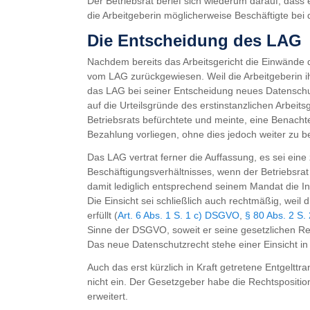
Der Betriebsrat berief sich wiederum darauf, dass 
die Arbeitgeberin möglicherweise Beschäftigte bei 
Die Entscheidung des LAG
Nachdem bereits das Arbeitsgericht die Einwände d
vom LAG zurückgewiesen. Weil die Arbeitgeberin ih
das LAG bei seiner Entscheidung neues Datenschut
auf die Urteilsgründe des erstinstanzlichen Arbeit
Betriebsrats befürchtete und meinte, eine Benach
Bezahlung vorliegen, ohne dies jedoch weiter zu 
Das LAG vertrat ferner die Auffassung, es sei ein
Beschäftigungsverhältnisses, wenn der Betriebsrat 
damit lediglich entsprechend seinem Mandat die Int
Die Einsicht sei schließlich auch rechtmäßig, weil
erfüllt (
Art. 6 Abs. 1 S. 1 c) DSGVO
,
§ 80 Abs. 2 S.
Sinne der DSGVO, soweit er seine gesetzlichen R
Das neue Datenschutzrecht stehe einer Einsicht in
Auch das erst kürzlich in Kraft getretene Entgeltt
nicht ein. Der Gesetzgeber habe die Rechtspositio
erweitert.