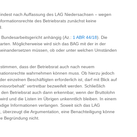
 zumindest nach Auffassung des LAG Niedersachsen – wegen
nformationsrechte des Betriebsrats zunächst keine
d.
m Bundesarbeitsgericht anhängig (Az.:
1 ABR 44/18
). Die
rten. Möglicherweise wird sich das BAG mit der in der
useinandersetzen müssen, ob oder unter welchen Umständen
ustimmen, dass der Betriebsrat auch nach neuem
mationsrechte wahrnehmen können muss. Ob hierzu jedoch
 einzelnen Beschäftigten erforderlich ist, darf mit Blick auf
nisvorbehalt“ vertretbar bezweifelt werden. Schließlich
 den Betriebsrat auch dann erkennbar, wenn der Bruttolohn
 wird und die Listen im Übrigen unkenntlich bleiben. In einem
ändige Informationen verlangen. Soweit sich das LAG
zt, überzeugt die Argumentation, eine Benachteiligung könne
re Begründung nicht.