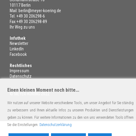
10117 Berlin
Mail:
berlin@meyer-koering.de
Tel.
+49 30 206298-6
Fax +49 30 206298-89
Ihr Weg zu uns
Infothek
Newsletter
LinkedIn
Facebook
Rechtliches
Impressum
Datenschutz
Einen kleinen Moment noch bitte...
© MEYER-KÖRING 2022
Wir nutzen auf unserer Website verschiedene Tools, um unser Angebot für Sie ständig
zu verbessern und Ihnen aktuelle Infos zu unseren Produkten und Dienstleistungen
geben zu können. Für weitere Informationen zu den von uns verwendeten Tools öffnen
Sie die Einstellungen.
Datenschutzerklärung